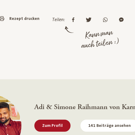
Rezept drucken
Teilen:
Kann man
auch teilen :)
Adi & Simone Raihmann von Kar
Zum Profil
141 Beiträge ansehen