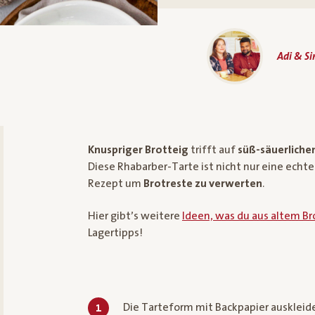
Adi & S
Knuspriger Brotteig
trifft auf
süß-säuerliche
Diese Rhabarber-Tarte ist nicht nur eine echt
Rezept um
Brotreste zu verwerten
.
Hier gibt’s weitere
Ideen, was du aus altem B
Lagertipps!
Die Tarteform mit Backpapier ausklei
1