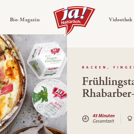
en
Untermenü ausklappen
— Untermenü ausklappen
Bio-Magazin
Videothek
BACKEN, FING
Frühlingst
Rhabarber-
45 Minuten
Gesamtzeit