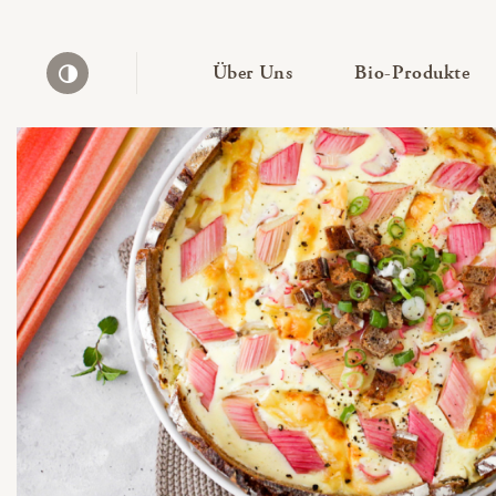
— Untermenü ausklapp
— 
Über Uns
Bio-Produkte
Kontrast erhöhen