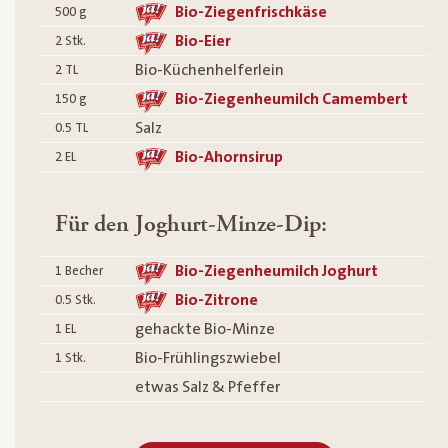
Bio-Ziegenfrischkäse
500
g
Bio-Eier
2
Stk.
Bio-Küchenhelferlein
2
TL
Bio-Ziegenheumilch Camembert
150
g
Salz
0.5
TL
Bio-Ahornsirup
2
EL
Für den Joghurt-Minze-Dip:
Bio-Ziegenheumilch Joghurt
1
Becher
Bio-Zitrone
0.5
Stk.
gehackte Bio-Minze
1
EL
Bio-Frühlingszwiebel
1
Stk.
etwas Salz & Pfeffer