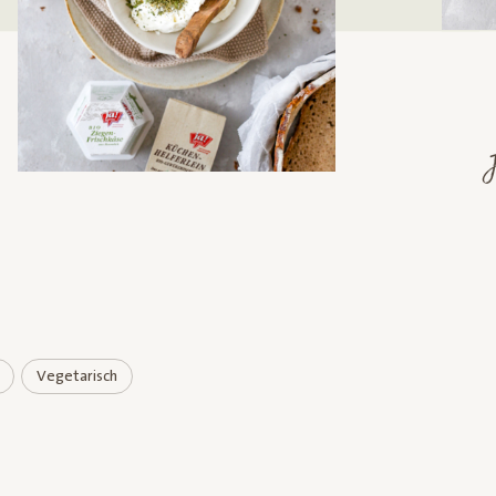
J
Vegetarisch