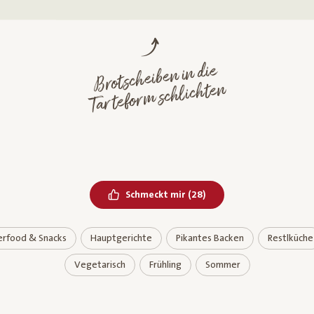
Brotscheiben in die
Tartefor
m schlichten
Bereits geliked
Schmeckt mir
(
28
)
erfood & Snacks
Hauptgerichte
Pikantes Backen
Restlküche
Vegetarisch
Frühling
Sommer