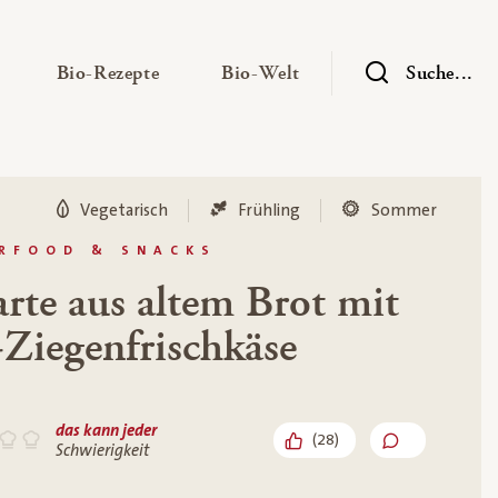
— Untermenü ausklappen
— Untermenü ausklappen
— Untermenü ausklap
Bio-Rezepte
Bio-Welt
Suche...
Vegetarisch
Frühling
Sommer
ERFOOD & SNACKS
arte aus altem Brot mit
Ziegenfrischkäse
das kann jeder
(
28
)
Schwierigkeit