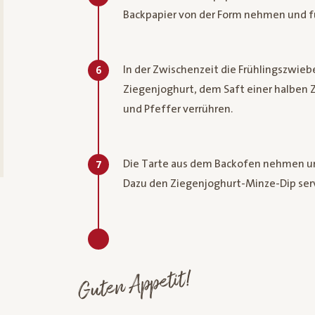
Backpapier von der Form nehmen und f
In der Zwischenzeit die Frühlingszwieb
6
Ziegenjoghurt, dem Saft einer halben Z
und Pfeffer verrühren.
Die Tarte aus dem Backofen nehmen un
7
Dazu den Ziegenjoghurt-Minze-Dip serv
Guten Appetit!