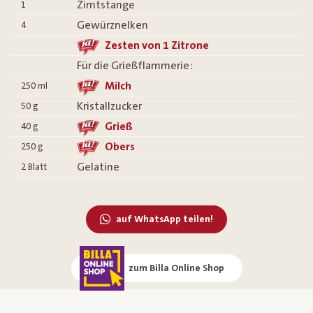
Zimtstange
1
Gewürznelken
4
Zesten von 1 Zitrone
Für die Grießflammerie:
Milch
250
ml
Kristallzucker
50
g
Grieß
40
g
Obers
250
g
Gelatine
2
Blatt
auf WhatsApp teilen!
zum Billa Online Shop