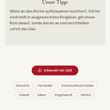
Unser Tipp:
Wenn du den Röster aufbewahren möchtest, füll ihn
noch heiß in ausgewaschene Rexgläser, gib etwas
Rum darauf, zünde diesen an und verschließen
sofort das Glas.
Bereits geliked
Schmeckt mir
(
24
)
Desserts
Für Kinder
Österreichische Küche
Schnell
Süßes
Vegetarisch
Herbst