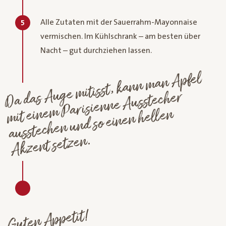
Alle Zutaten mit der Sauerrahm-Mayonnaise
5
vermischen. Im Kühlschrank – am besten über
Nacht – gut durchziehen lassen.
Auge
mitisst, kann
man
Apfel
mit eine
m
Parisienne
Da das
Ausstecher
ausstechen und so einen hellen
Akzent setzen.
Guten Appetit!