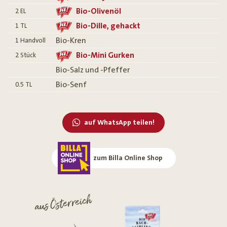
Bio-Olivenöl
2
EL
Bio-Dille, gehackt
1
TL
Bio-Kren
1
Handvoll
Bio-Mini Gurken
2
Stück
Bio-Salz und -Pfeffer
Bio-Senf
0.5
TL
auf WhatsApp teilen!
zum Billa Online Shop
aus Österreich