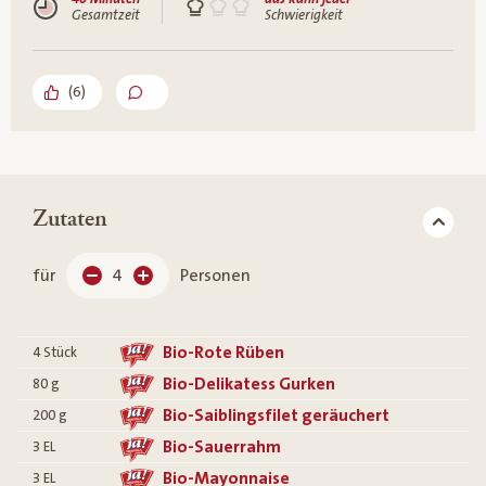
Gesamtzeit
Schwierigkeit
(
6
)
Zutaten
für
4
Personen
Bio-Rote Rüben
4
Stück
Bio-Delikatess Gurken
80
g
Bio-Saiblingsfilet geräuchert
200
g
Bio-Sauerrahm
3
EL
Bio-Mayonnaise
3
EL