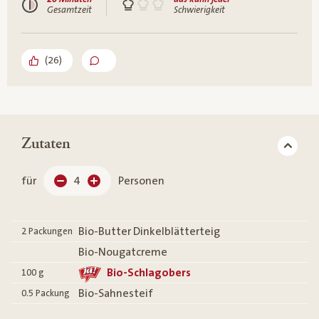
Gesamtzeit
Schwierigkeit
(
26
)
Zutaten
für
4
Personen
Bio-Butter Dinkelblätterteig
2
Packungen
Bio-Nougatcreme
Bio-Schlagobers
100
g
Bio-Sahnesteif
0.5
Packung