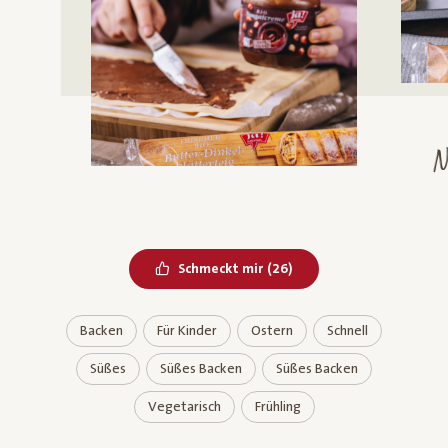
N
Bereits geliked
Schmeckt mir
(
26
)
Backen
Für Kinder
Ostern
Schnell
Süßes
Süßes Backen
Süßes Backen
Vegetarisch
Frühling