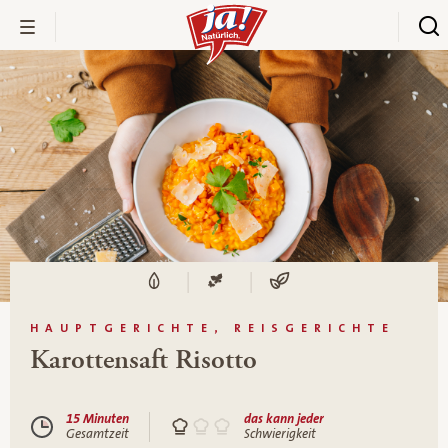
HAUPTGERICHTE, REISGERICHTE
Karottensaft Risotto
15 Minuten
das kann jeder
Gesamtzeit
Schwierigkeit