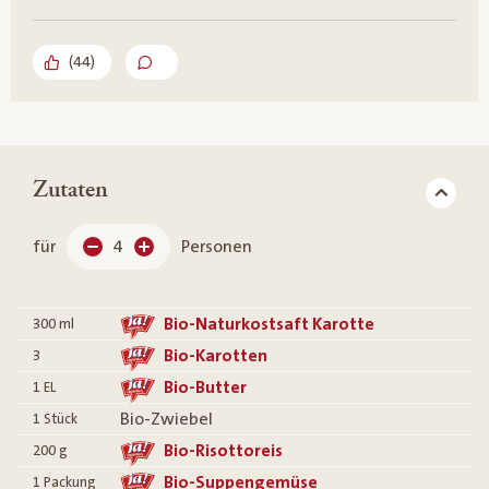
(
44
)
Zutaten
für
4
Personen
Bio-Naturkostsaft Karotte
300
ml
Bio-Karotten
3
Bio-Butter
1
EL
Bio-Zwiebel
1
Stück
Bio-Risottoreis
200
g
Bio-Suppengemüse
1
Packung