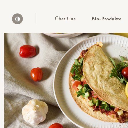
— Untermenü ausklapp
— 
Über Uns
Bio-Produkte
Kontrast erhöhen