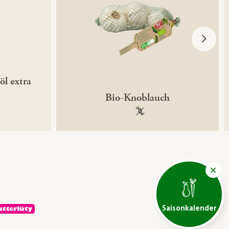
öl extra
Bio-Knoblauch
ntechnikfrei
100 % gentechnikfrei
Saisonkalender