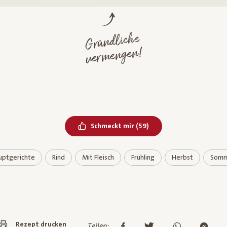
Gründliche
ver
mengen!
Bereits geliked
Schmeckt mir
(
59
)
uptgerichte
Rind
Mit Fleisch
Frühling
Herbst
Somm
Rezept drucken
Teilen: