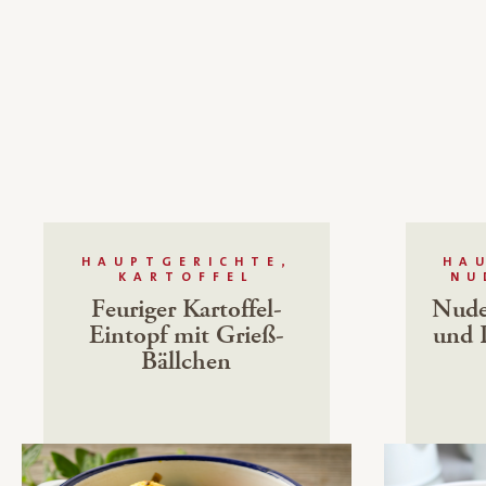
HAUPTGERICHTE,
HA
KARTOFFEL
NU
Feuriger Kartoffel-
Nudel
Eintopf mit Grieß-
und 
Bällchen