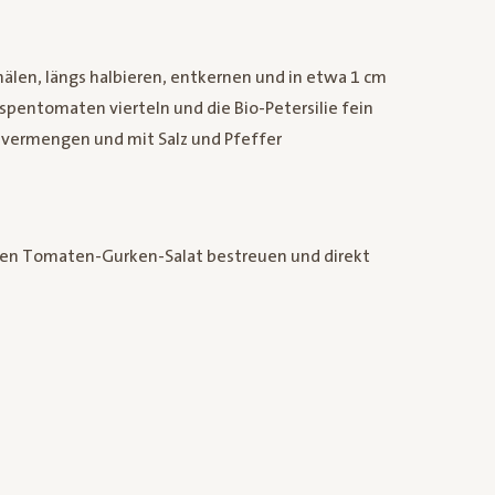
chälen, längs halbieren, entkernen und in etwa 1 cm
spentomaten vierteln und die Bio-Petersilie fein
r vermengen und mit Salz und Pfeffer
en Tomaten-Gurken-Salat bestreuen und direkt