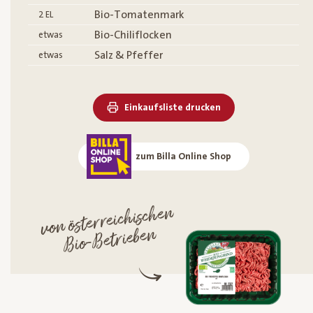
Bio-Tomatenmark
2
EL
Bio-Chiliflocken
etwas
Salz & Pfeffer
etwas
Einkaufsliste drucken
zum Billa Online Shop
von österreichischen
Bio-
Betrieben