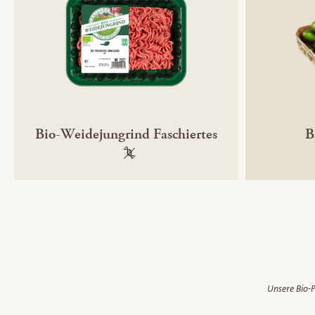
Bio-Weidejungrind Faschiertes
B
100 % gentechnikfrei
Unsere Bio-P