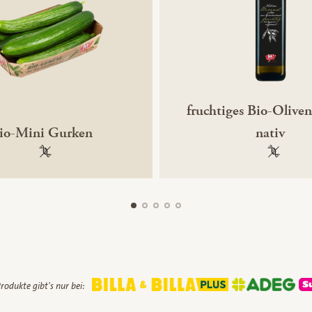
fruchtiges Bio-Oliven
io-Mini Gurken
nativ
100 % gentechnikfrei
100 % ge
rodukte gibt's nur bei: