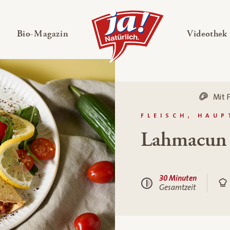
en
Untermenü ausklappen
— Untermenü ausklappen
Bio-Magazin
Videothek
Mit F
FLEISCH, HAU
Lahmacun
30 Minuten
Gesamtzeit