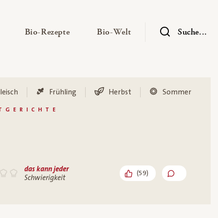
— Untermenü ausklappen
— Untermenü ausklappen
— Untermenü ausklap
Bio-Rezepte
Bio-Welt
Suche...
leisch
Frühling
Herbst
Sommer
PTGERICHTE
das kann jeder
(
59
)
Schwierigkeit