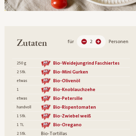
Zutaten
für
2
Personen
Bio-Weidejungrind Faschiertes
250
g
Bio-Mini Gurken
2
Stk.
Bio-Olivenöl
etwas
Bio-Knoblauchzehe
1
Bio-Petersilie
etwas
Bio-Rispentomaten
handvoll
Bio-Zwiebel weiß
1
Stk.
Bio-Oregano
1
TL
Bio-Tortillas
2
Stk.