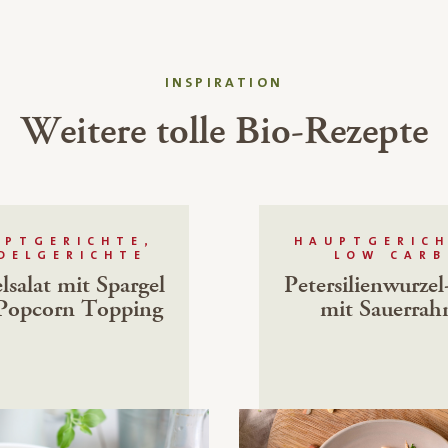
INSPIRATION
Weitere tolle Bio-Rezepte
UPTGERICHTE,
HAUPTGERICH
DELGERICHTE
LOW CARB
salat mit Spargel
Petersilienwurzel
Popcorn Topping
mit Sauerra