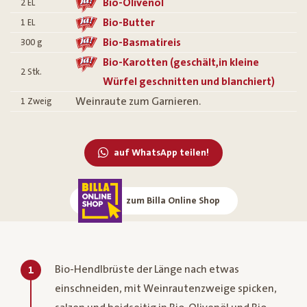
Bio-Olivenöl
2
EL
Bio-Butter
1
EL
Bio-Basmatireis
300
g
Bio-Karotten (geschält,in kleine
2
Stk.
Würfel geschnitten und blanchiert)
Weinraute zum Garnieren.
1
Zweig
auf WhatsApp teilen!
zum Billa Online Shop
Bio-Hendlbrüste der Länge nach etwas
1
einschneiden, mit Weinrautenzweige spicken,