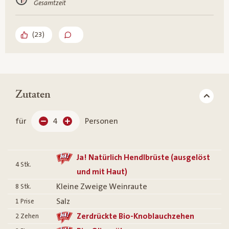
Gesamtzeit
(
23
)
Zutaten
für
4
Personen
Ja! Natürlich Hendlbrüste (ausgelöst
4
Stk.
und mit Haut)
Kleine Zweige Weinraute
8
Stk.
Salz
1
Prise
Zerdrückte Bio-Knoblauchzehen
2
Zehen