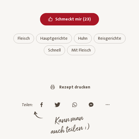
Bereits geliked
Schmeckt mir
(
23
)
Fleisch
Hauptgerichte
Huhn
Reisgerichte
Schnell
Mit Fleisch
Rezept drucken
Teilen:
Kann man
auch teilen :)