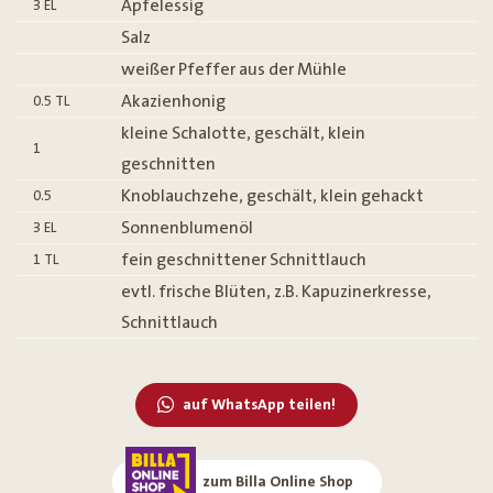
Apfelessig
3
EL
Salz
weißer Pfeffer aus der Mühle
Akazienhonig
0.5
TL
kleine Schalotte, geschält, klein
1
geschnitten
Knoblauchzehe, geschält, klein gehackt
0.5
Sonnenblumenöl
3
EL
fein geschnittener Schnittlauch
1
TL
evtl. frische Blüten, z.B. Kapuzinerkresse,
Schnittlauch
auf WhatsApp teilen!
zum Billa Online Shop