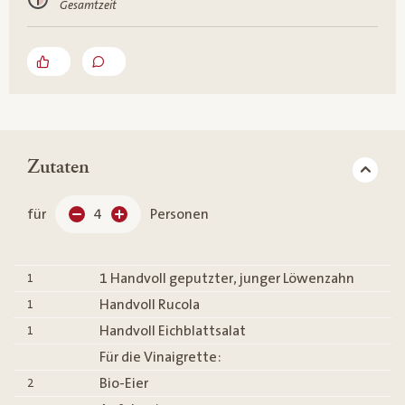
Gesamtzeit
Zutaten
für
4
Personen
1 Handvoll geputzter, junger Löwenzahn
1
Handvoll Rucola
1
Handvoll Eichblattsalat
1
Für die Vinaigrette:
Bio-Eier
2