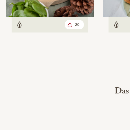
20
Vegetarisch
Veget
Das