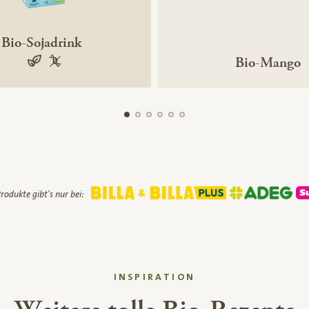
Bio-Sojadrink
Bio-Mango
vegan
100 % gentechnikfrei
rodukte gibt's nur bei:
INSPIRATION