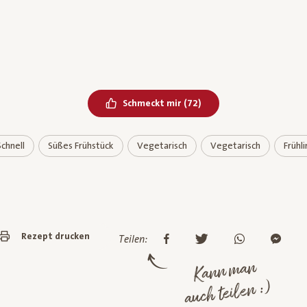
Bereits geliked
Schmeckt mir
(
72
)
Schnell
Süßes Frühstück
Vegetarisch
Vegetarisch
Frühl
Rezept drucken
Teilen:
Kann man
auch teilen :)