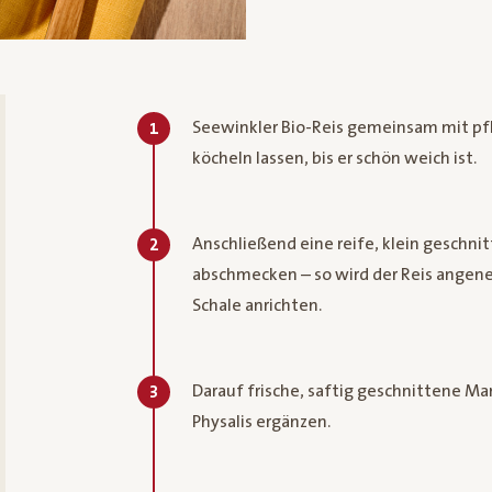
Seewinkler Bio-Reis gemeinsam mit pf
1
köcheln lassen, bis er schön weich ist.
Anschließend eine reife, klein geschn
2
abschmecken – so wird der Reis angene
Schale anrichten.
Darauf frische, saftig geschnittene M
3
Physalis ergänzen.