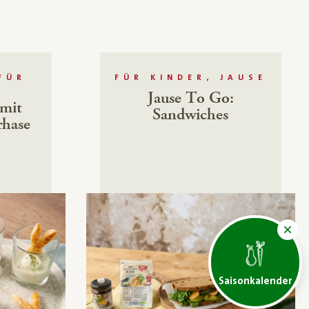
FÜR
FÜR KINDER, JAUSE
Jause To Go:
 mit
Sandwiches
rhase
Saisonkalender