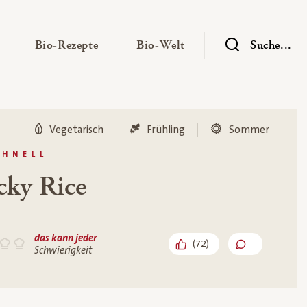
— Untermenü ausklappen
— Untermenü ausklappen
— Untermenü ausklap
Bio-Rezepte
Bio-Welt
Suche...
Vegetarisch
Frühling
Sommer
CHNELL
cky Rice
das kann jeder
(
72
)
Schwierigkeit