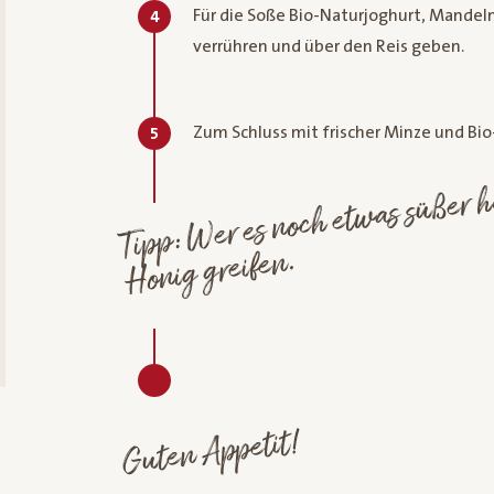
Für die Soße Bio-Naturjoghurt, Mandel
4
verrühren und über den Reis geben.
Zum Schluss mit frischer Minze und Bi
5
Ti
Wer es 
was süß
mag, kann 
w
Honig greifen.
Guten Appetit!