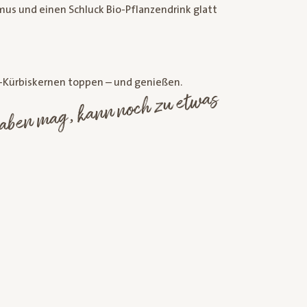
mus und einen Schluck Bio-Pflanzendrink glatt
o-Kürbiskernen toppen – und genießen.
pp:
noch et
er haben
noch zu et
as