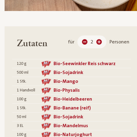
Zutaten
für
2
Personen
Bio-Seewinkler Reis schwarz
120
g
Bio-Sojadrink
500
ml
Bio-Mango
1
Stk.
Bio-Physalis
1
Handvoll
Bio-Heidelbeeren
100
g
Bio-Banane (reif)
1
Stk.
Bio-Sojadrink
50
ml
Bio-Mandelmus
3
EL
Bio-Naturjoghurt
100
g