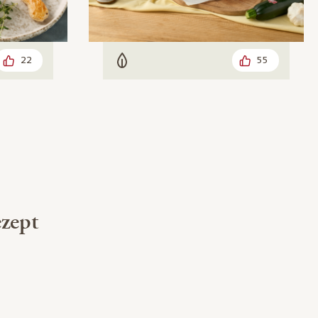
22
55
Vegetarisch
zept