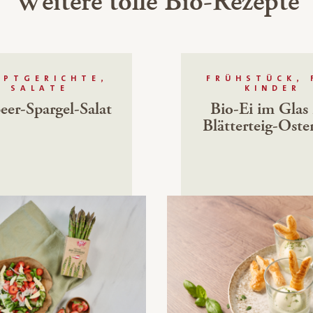
Weitere tolle Bio-Rezepte
UPTGERICHTE,
FRÜHSTÜCK, 
SALATE
KINDER
eer-Spargel-Salat
Bio-Ei im Glas
Blätterteig-Oste