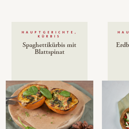
HAUPTGERICHTE,
HA
KÜRBIS
Spaghettikürbis mit
Erdb
Blattspinat