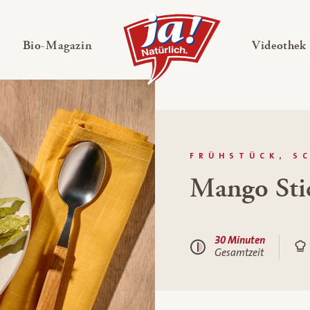
en
Untermenü ausklappen
— Untermenü ausklappen
Bio-Magazin
Videothek
FRÜHSTÜCK, S
Mango Sti
30 Minuten
Gesamtzeit