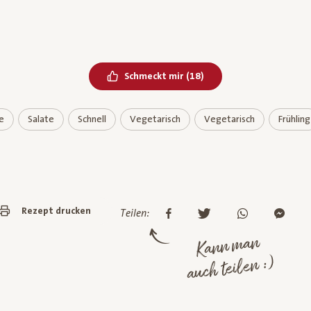
Bereits geliked
Schmeckt mir
(
18
)
e
Salate
Schnell
Vegetarisch
Vegetarisch
Frühling
Rezept drucken
Teilen:
Kann man
auch teilen :)