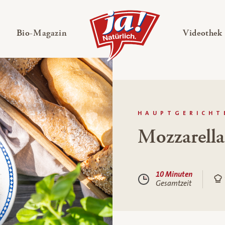
en
Untermenü ausklappen
— Untermenü ausklappen
Bio-Magazin
Videothek
HAUPTGERICHT
Mozzarell
10 Minuten
Gesamtzeit