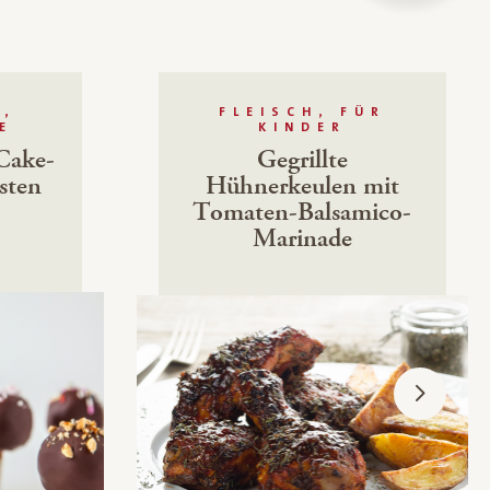
R,
FLEISCH, FÜR
E
KINDER
Cake-
Gegrillte
sten
Hühnerkeulen mit
Tomaten-Balsamico-
Marinade