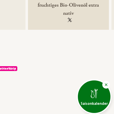
fruchtiges Bio-Olivenöl extra
nativ
ntechnikfrei
100 % gentechnikfrei
Saisonkalender