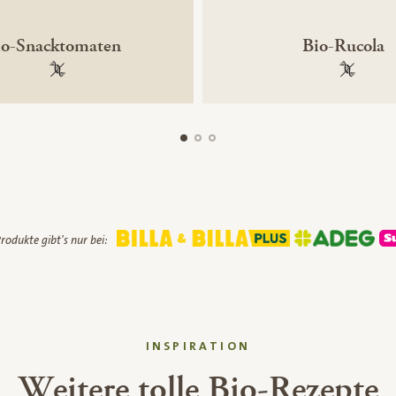
io-Snacktomaten
Bio-Rucola
100 % gentechnikfrei
100 % ge
rodukte gibt's nur bei:
INSPIRATION
Weitere tolle Bio-Rezepte