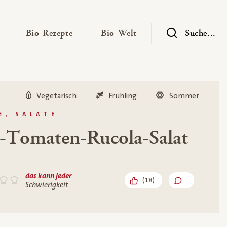
— Untermenü ausklappen
— Untermenü ausklappen
— Untermenü ausklap
Bio-Rezepte
Bio-Welt
Suche...
Vegetarisch
Frühling
Sommer
E, SALATE
a-Tomaten-Rucola-Salat
das kann jeder
(
18
)
Schwierigkeit