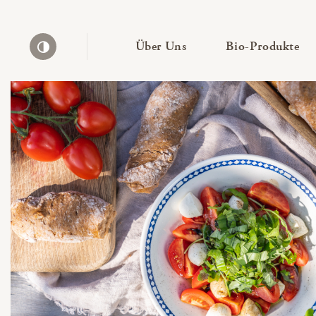
— Untermenü ausklapp
— 
Über Uns
Bio-Produkte
Kontrast erhöhen