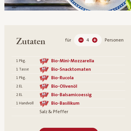
Zutaten
für
4
Personen
Bio-Mini-Mozzarella
1
Pkg.
Bio-Snacktomaten
1
Tasse
Bio-Rucola
1
Pkg.
Bio-Olivenöl
2
EL
Bio-Balsamicoessig
2
EL
Bio-Basilikum
1
Handvoll
Salz & Pfeffer