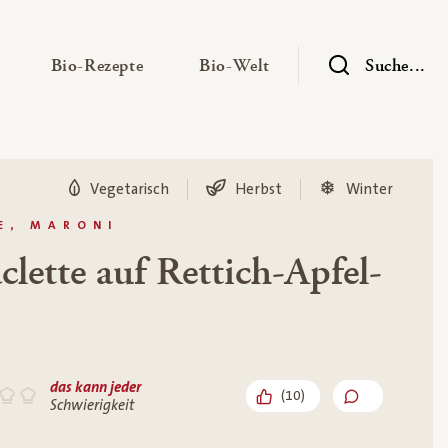
— Untermenü ausklappen
— Untermenü ausklappen
— Untermenü ausklap
Bio-Rezepte
Bio-Welt
Suche...
Vegetarisch
Herbst
Winter
E, MARONI
lette auf Rettich-Apfel-
das kann jeder
(
10
)
Schwierigkeit