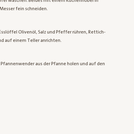
fel waschen. Beides mit einem Küchenhobel in
Messer fein schneiden.
Esslöffel Olivenöl, Salz und Pfeffer rühren, Rettich-
d auf einem Teller anrichten.
m Pfannenwender aus der Pfanne holen und auf den