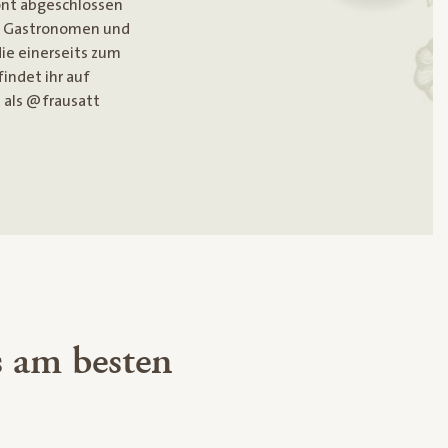
nt abgeschlossen
, Gastronomen und
die einerseits zum
indet ihr auf
 als @frausatt
 am besten