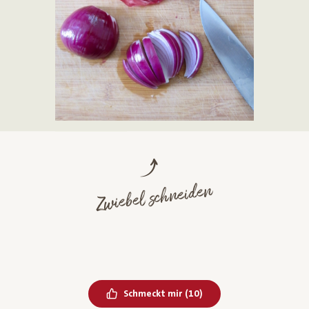
Zwiebel schneiden
Bereits geliked
Schmeckt mir
(
10
)