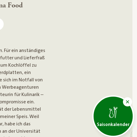
ma Food
n. Für ein anständiges
futter und Lieferfraß
 zum Kochlöffel zu
erdplatten, ein
 sich im Notfall von
 in Werbeagenturen
eurin für Kulinarik –
Kompromisse ein.
ät der Lebensmittel
meiner Speis. Weil
r, habe ich das
Saisonkalender
an der Universität