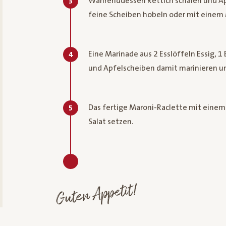
Währenddessen Rettich schälen und Ap
3
feine Scheiben hobeln oder mit einem 
Eine Marinade aus 2 Esslöffeln Essig, 1 
4
und Apfelscheiben damit marinieren un
Das fertige Maroni-Raclette mit eine
5
Salat setzen.
Guten Appetit!