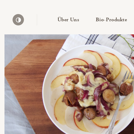
— Untermenü ausklapp
— 
Über Uns
Bio-Produkte
Kontrast erhöhen