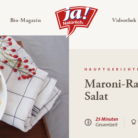
en
Untermenü ausklappen
— Untermenü ausklappen
Bio-Magazin
Videothek
HAUPTGERICHT
Maroni-Rac
Salat
25 Minuten
Gesamtzeit