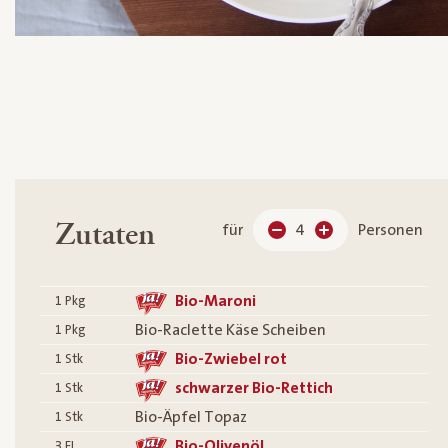
Zutaten
für
4
Personen
Bio-Maroni
1
Pkg
Bio-Raclette Käse Scheiben
1
Pkg
Bio-Zwiebel rot
1
Stk
schwarzer Bio-Rettich
1
Stk
Bio-Äpfel Topaz
1
Stk
Bio-Olivenöl
3
EL