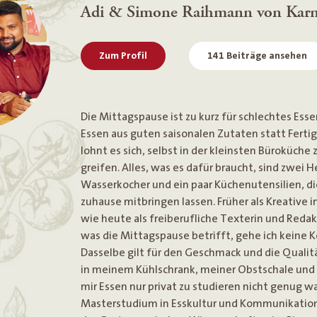
Adi & Simone Raihmann von Kar
Zum Profil
141 Beiträge ansehen
Die Mittagspause ist zu kurz für schlechtes Esse
Essen aus guten saisonalen Zutaten statt Fertig
lohnt es sich, selbst in der kleinsten Büroküche
greifen. Alles, was es dafür braucht, sind zwei H
Wasserkocher und ein paar Küchenutensilien, die
zuhause mitbringen lassen. Früher als Kreative
wie heute als freiberufliche Texterin und Redakt
was die Mittagspause betrifft, gehe ich keine 
Dasselbe gilt für den Geschmack und die Qualit
in meinem Kühlschrank, meiner Obstschale und 
mir Essen nur privat zu studieren nicht genug wa
Masterstudium in Esskultur und Kommunikation 