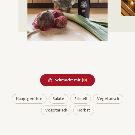
Bereits geliked
Schmeckt mir
(
8
)
Hauptgerichte
Salate
Schnell
Vegetarisch
Vegetarisch
Herbst