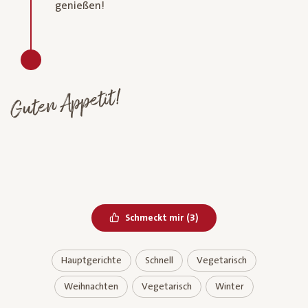
genießen!
Guten Appetit!
Bereits geliked
Schmeckt mir
(
3
)
Hauptgerichte
Schnell
Vegetarisch
Weihnachten
Vegetarisch
Winter