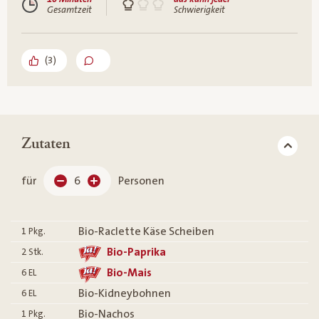
Gesamtzeit
Schwierigkeit
(
3
)
Zutaten
für
6
Personen
Bio-Raclette Käse Scheiben
1
Pkg.
Bio-Paprika
2
Stk.
Bio-Mais
6
EL
Bio-Kidneybohnen
6
EL
Bio-Nachos
1
Pkg.