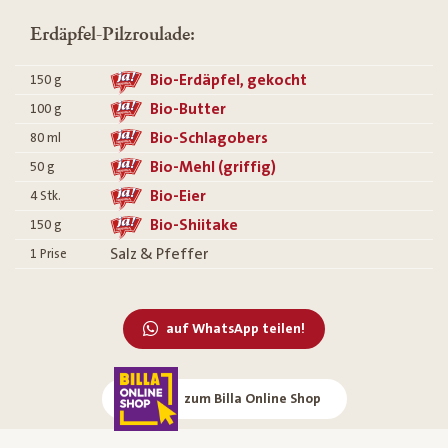
Erdäpfel-Pilzroulade:
Bio-Erdäpfel, gekocht
150
g
Bio-Butter
100
g
Bio-Schlagobers
80
ml
Bio-Mehl (griffig)
50
g
Bio-Eier
4
Stk.
Bio-Shiitake
150
g
Salz & Pfeffer
1
Prise
auf WhatsApp teilen!
zum Billa Online Shop