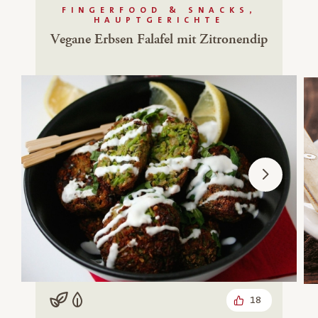
FINGERFOOD & SNACKS,
HAUPTGERICHTE
Vegane Erbsen Falafel mit Zitronendip
18
Vegan
Vegetarisch