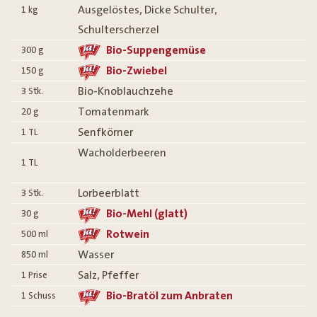
Ausgelöstes, Dicke Schulter,
1
kg
Schulterscherzel
Bio-Suppengemüse
300
g
Bio-Zwiebel
150
g
Bio-Knoblauchzehe
3
Stk.
Tomatenmark
20
g
Senfkörner
1
TL
Wacholderbeeren
1
TL
Lorbeerblatt
3
Stk.
Bio-Mehl (glatt)
30
g
Rotwein
500
ml
Wasser
850
ml
Salz, Pfeffer
1
Prise
Bio-Bratöl zum Anbraten
1
Schuss