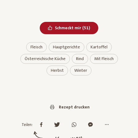
Bereits geliked
Schmeckt mir
(
51
)
Fleisch
Hauptgerichte
Kartoffel
Österreichische Küche
Rind
Mit Fleisch
Herbst
Winter
Rezept drucken
Teilen: