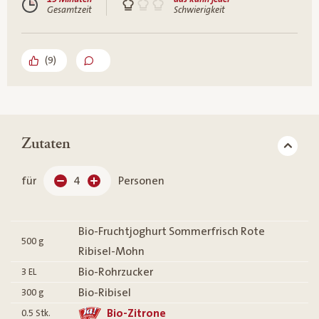
Gesamtzeit
Schwierigkeit
(
9
)
Zutaten
für
4
Personen
Bio-Fruchtjoghurt Sommerfrisch Rote
500
g
Ribisel-Mohn
Bio-Rohrzucker
3
EL
Bio-Ribisel
300
g
Bio-Zitrone
0.5
Stk.