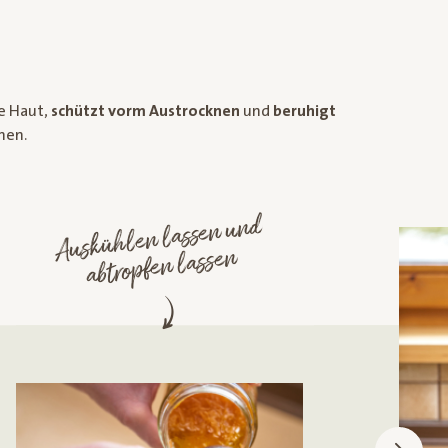
ie Haut,
schützt vorm Austrocknen
und
beruhigt
nen.
Auskühlen lassen und
abtropfen lassen