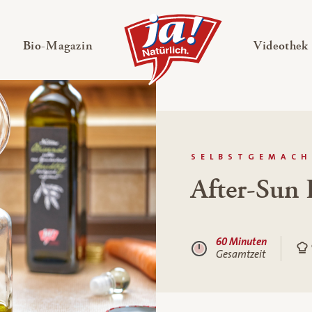
en
Untermenü ausklappen
— Untermenü ausklappen
Bio-Magazin
Videothek
SELBSTGEMACH
After-Sun 
60 Minuten
Gesamtzeit