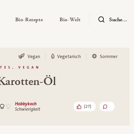
— Untermenü ausklappen
— Untermenü ausklappen
— Untermenü ausklap
Bio-Rezepte
Bio-Welt
Suche...
Vegan
Vegetarisch
Sommer
TES, VEGAN
Karotten-Öl
Hobbykoch
(
27
)
Schwierigkeit