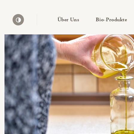
— Untermenü ausklapp
— 
Über Uns
Bio-Produkte
Kontrast erhöhen