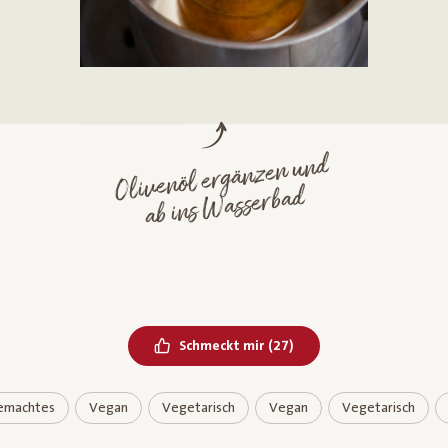
Olivenöl ergänzen und
ab ins
Wasserbad
Bereits geliked
Schmeckt mir
(
27
)
emachtes
Vegan
Vegetarisch
Vegan
Vegetarisch