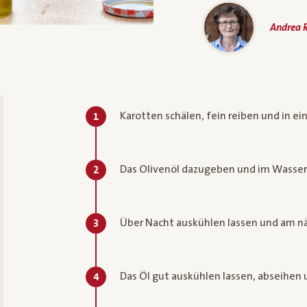
Andrea R
Karotten schälen, fein reiben und in ei
1
Das Olivenöl dazugeben und im Wasserba
2
Über Nacht auskühlen lassen und am n
3
Das Öl gut auskühlen lassen, abseihen
4