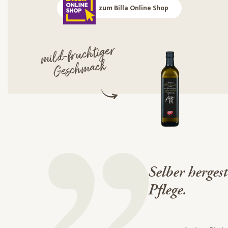
zum Billa Online Shop
mild-fruchtiger
Gesch
mack
Selber herge
Pflege.