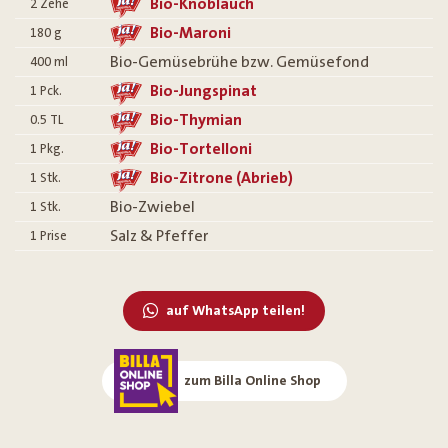
Bio-Knoblauch
2
Zehe
Bio-Maroni
180
g
Bio-Gemüsebrühe bzw. Gemüsefond
400
ml
Bio-Jungspinat
1
Pck.
Bio-Thymian
0.5
TL
Bio-Tortelloni
1
Pkg.
Bio-Zitrone (Abrieb)
1
Stk.
Bio-Zwiebel
1
Stk.
Salz & Pfeffer
1
Prise
auf WhatsApp teilen!
zum Billa Online Shop