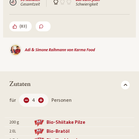
Gesamtzeit
Schwierigkeit
(
83
)
Adi & Simone Raihmann von Karma Food
Zutaten
für
4
Personen
Bio-Shiitake Pilze
200
g
Bio-Bratöl
2
EL