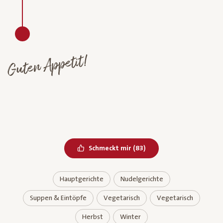
Guten Appetit!
Bereits geliked
Schmeckt mir
(
83
)
Hauptgerichte
Nudelgerichte
Suppen & Eintöpfe
Vegetarisch
Vegetarisch
Herbst
Winter