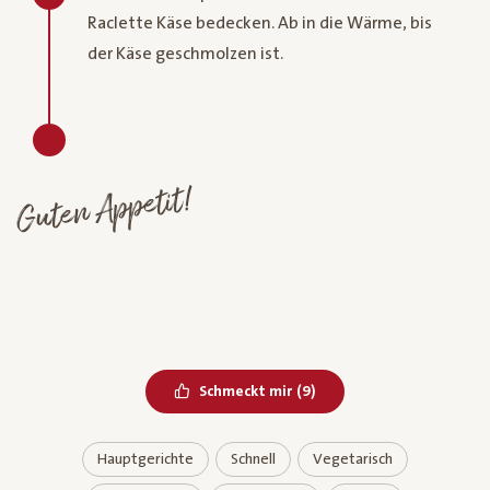
Raclette Käse bedecken. Ab in die Wärme, bis
der Käse geschmolzen ist.
Guten Appetit!
Bereits geliked
Schmeckt mir
(
9
)
Hauptgerichte
Schnell
Vegetarisch