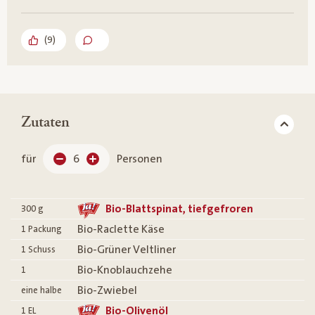
(
9
)
Zutaten
für
6
Personen
Bio-Blattspinat, tiefgefroren
300
g
Bio-Raclette Käse
1
Packung
Bio-Grüner Veltliner
1
Schuss
Bio-Knoblauchzehe
1
Bio-Zwiebel
eine halbe
Bio-Olivenöl
1
EL