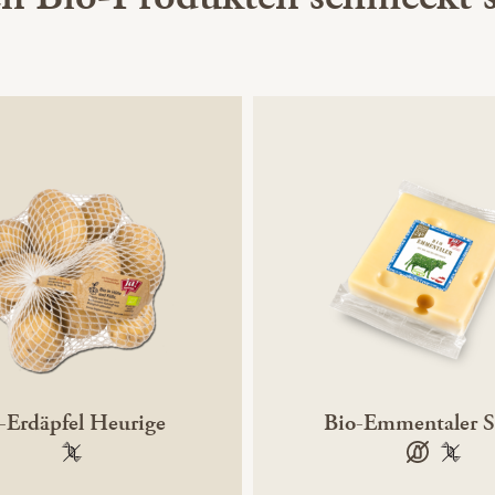
-Erdäpfel Heurige
Bio-Emmentaler S
100 % gentechnikfrei
laktosefrei
100 % 