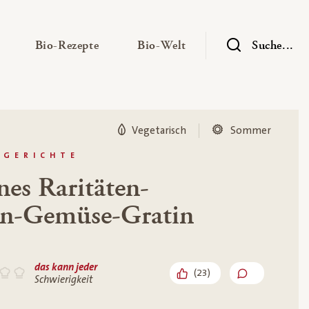
— Untermenü ausklappen
— Untermenü ausklappen
— Untermenü ausklap
Bio-Rezepte
Bio-Welt
Suche...
Vegetarisch
Sommer
TGERICHTE
es Raritäten-
n-Gemüse-Gratin
das kann jeder
(
23
)
Schwierigkeit