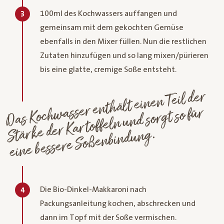
100ml des Kochwassers auffangen und
3
gemeinsam mit dem gekochten Gemüse
ebenfalls in den Mixer füllen. Nun die restlichen
Zutaten hinzufügen und so lang mixen/pürieren
bis eine glatte, cremige Soße entsteht.
Das Koch
wasser enthält einen Teil der
Stärke der Kartoffeln und sorgt so für
eine bessere Soßenbindung.
Die Bio-Dinkel-Makkaroni nach
4
Packungsanleitung kochen, abschrecken und
dann im Topf mit der Soße vermischen.