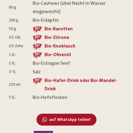
Bio-Cashews (über Nacht in Wasser
80
g
eingeweicht)
Bio-Erdäpfel
200
g
Bio-Karotten
50
g
Bio-Zitrone
0.5
Stk.
Bio-Knoblauch
0.5
Zehe
Bio-Olivenöl
1
EL
Bio-Estragon Senf
1
EL
Salz
3
TL
Bio-Hafer-Drink oder Bio-Mandel-
150
ml
Drink
Bio-Hefeflocken
5
EL
auf WhatsApp teilen!