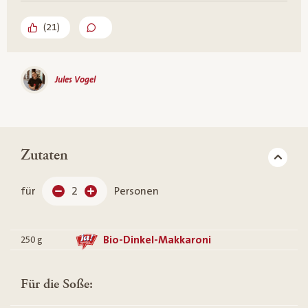
(
21
)
Jules Vogel
Zutaten
für
2
Personen
Bio-Dinkel-Makkaroni
250
g
Für die Soße: