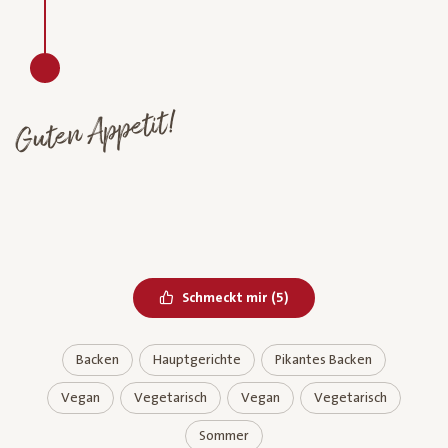
Guten Appetit!
Bereits geliked
Schmeckt mir
(
5
)
Backen
Hauptgerichte
Pikantes Backen
Vegan
Vegetarisch
Vegan
Vegetarisch
Sommer