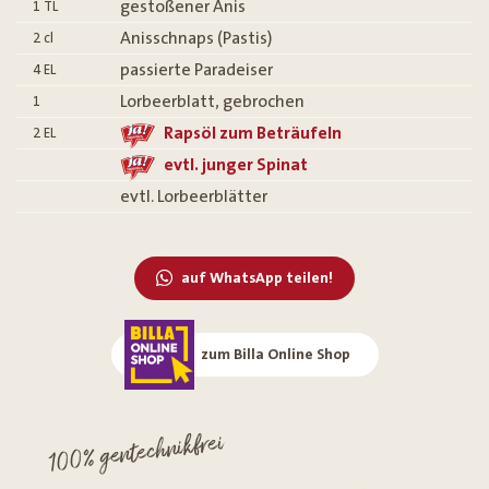
gestoßener Anis
1
TL
Anisschnaps (Pastis)
2
cl
passierte Paradeiser
4
EL
Lorbeerblatt, gebrochen
1
Rapsöl zum Beträufeln
2
EL
evtl. junger Spinat
evtl. Lorbeerblätter
auf WhatsApp teilen!
zum Billa Online Shop
100% gentechnikfrei