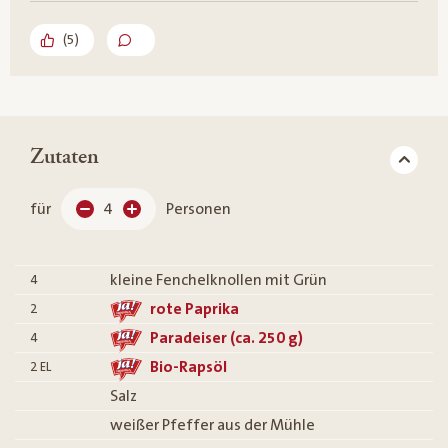
(
5
)
Zutaten
für
4
Personen
kleine Fenchelknollen mit Grün
4
rote Paprika
2
Paradeiser (ca. 250 g)
4
Bio-Rapsöl
2
EL
Salz
weißer Pfeffer aus der Mühle