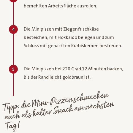
bemehlten Arbeitsfläche ausrollen.
Die Minipizzen mit Ziegenfrischkäse
4
besteichen, mit Hokkaido belegen und zum
Schluss mit gehackten Kürbiskernen bestreuen.
Die Minipizzen bei 220 Grad 12 Minuten backen,
5
bis der Rand leicht goldbraun ist.
Mini-
Pizzen sch
mecken
auch als kalter Snack a
Tipp: die
m nächsten
Tag!