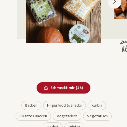
z
H
Bereits geliked
Schmeckt mir
(
16
)
Backen
Fingerfood & Snacks
Kürbis
Pikantes Backen
Vegetarisch
Vegetarisch
Herbst
Winter