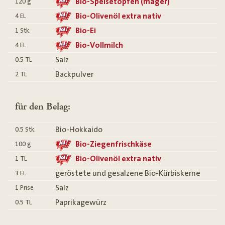
Bio-Speisetopfen (mager)
120
g
Bio-Olivenöl extra nativ
4
EL
Bio-Ei
1
Stk.
Bio-Vollmilch
4
EL
Salz
0.5
TL
Backpulver
2
TL
für den Belag:
Bio-Hokkaido
0.5
Stk.
Bio-Ziegenfrischkäse
100
g
Bio-Olivenöl extra nativ
1
TL
geröstete und gesalzene Bio-Kürbiskerne
3
EL
Salz
1
Prise
Paprikagewürz
0.5
TL