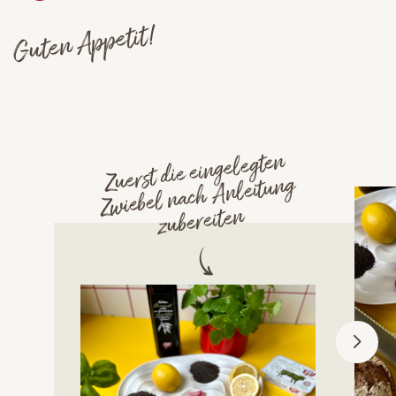
Guten Appetit!
Zuerst die eingelegten
Zwiebel nach Anleitung
zubereiten