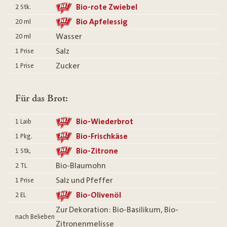
Bio-rote Zwiebel
2
Stk.
Bio Apfelessig
20
ml
Wasser
20
ml
Salz
1
Prise
Zucker
1
Prise
Für das Brot:
Bio-Wiederbrot
1
Laib
Bio-Frischkäse
1
Pkg.
Bio-Zitrone
1
Stk,
Bio-Blaumohn
2
TL
Salz und Pfeffer
1
Prise
Bio-Olivenöl
2
EL
Zur Dekoration: Bio-Basilikum, Bio-
nach Belieben
Zitronenmelisse