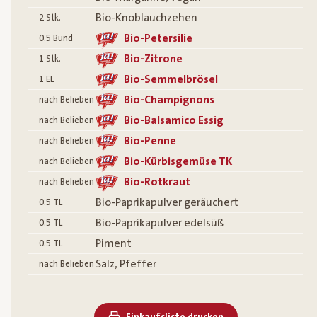
Bio-Knoblauchzehen
2
Stk.
Bio-Petersilie
0.5
Bund
Bio-Zitrone
1
Stk.
Bio-Semmelbrösel
1
EL
Bio-Champignons
nach Belieben
Bio-Balsamico Essig
nach Belieben
Bio-Penne
nach Belieben
Bio-Kürbisgemüse TK
nach Belieben
Bio-Rotkraut
nach Belieben
Bio-Paprikapulver geräuchert
0.5
TL
Bio-Paprikapulver edelsüß
0.5
TL
Piment
0.5
TL
Salz, Pfeffer
nach Belieben