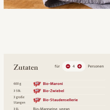
Zutaten
für
4
Personen
Bio-Maroni
600
g
Bio-Zwiebel
3
Stk.
3
große
Bio-Staudensellerie
Stangen
Bio-Margarine, vegan
3
EL