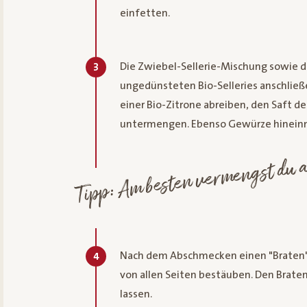
einfetten.
Die Zwiebel-Sellerie-Mischung sowie di
3
ungedünsteten Bio-Selleries anschließ
einer Bio-Zitrone abreiben, den Saft d
untermengen. Ebenso Gewürze hineinm
Tipp: Am besten vermengst du a
Nach dem Abschmecken einen "Braten"
4
von allen Seiten bestäuben. Den Brate
lassen.