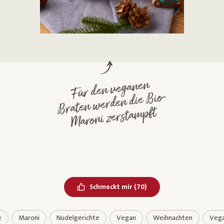
Für den veganen
Braten werden die
Maroni zersta
Bio-
mpft
Bereits geliked
Schmeckt mir
(
70
)
e
Maroni
Nudelgerichte
Vegan
Weihnachten
Veg