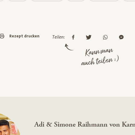
Rezept drucken
Teilen:
Kann man
auch teilen :)
Adi & Simone Raihmann von Kar