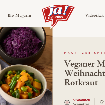
en
Untermenü ausklappen
— Untermenü ausklappen
Bio-Magazin
Videothek
HAUPTGERICHT
Veganer M
Weihnacht
Rotkraut
60 Minuten
Gesamtzeit