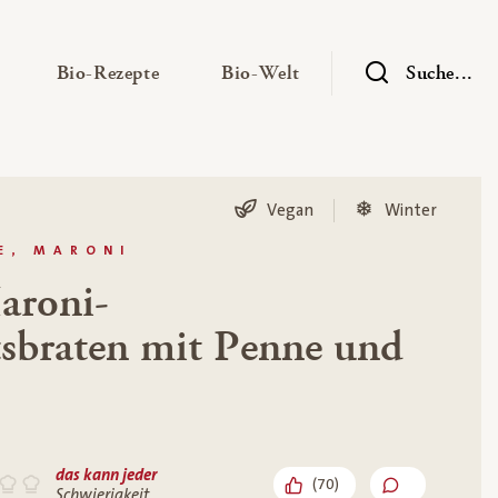
— Untermenü ausklappen
— Untermenü ausklappen
— Untermenü ausklap
Bio-Rezepte
Bio-Welt
Suche...
Vegan
Winter
E, MARONI
aroni-
sbraten mit Penne und
das kann jeder
(
70
)
Schwierigkeit