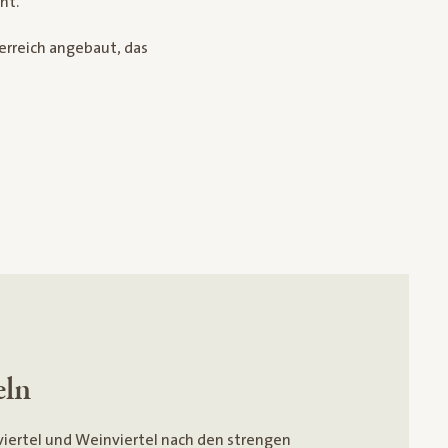
ht.
rreich angebaut, das
eln
viertel und Weinviertel nach den strengen