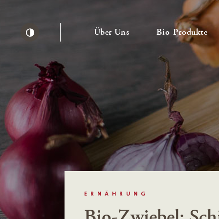
— Untermenü ausklapp
— 
Über Uns
Bio-Produkte
Kontrast erhöhen
ERNÄHRUNG
Bio-Zwiebel: Sch