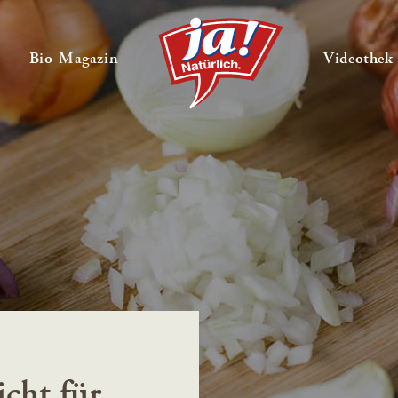
en
Untermenü ausklappen
— Untermenü ausklappen
Bio-Magazin
Videothek
icht für