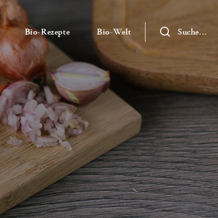
— Untermenü ausklappen
— Untermenü ausklappen
— Untermenü ausklap
Bio-Rezepte
Bio-Welt
Suche...