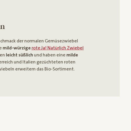
ln
schmack der normalen Gemüsezwiebel
ie
mild-würzige
rote Ja! Natürlich Zwiebel
ken
leicht süßlich
und haben eine
milde
terreich und Italien gezüchteten roten
wiebeln erweitern das Bio-Sortiment.