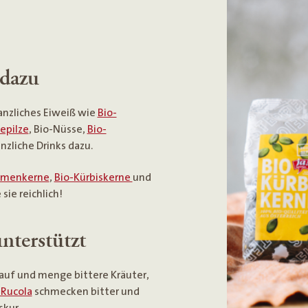
 dazu
anzliches Eiweiß wie
Bio-
epilze
, Bio-Nüsse,
Bio-
nzliche Drinks dazu.
umenkerne
,
Bio-Kürbiskerne
und
ie reichlich!
nterstützt
auf und menge bittere Kräuter,
-Rucola
schmecken bitter und
skur.