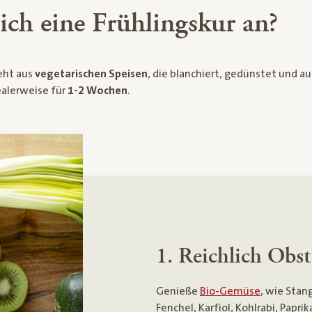
ich eine Frühlingskur an?
eht aus
vegetarischen Speisen
, die blanchiert, gedünstet und a
ealerweise für
1-2 Wochen
.
1. Reichlich Obs
Genieße
Bio-Gemüse
, wie Stan
Fenchel, Karfiol, Kohlrabi, Papr