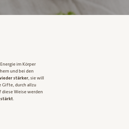
 Energie im Körper
chern und bei den
wieder stärker
, sie will
Gifte, durch allzu
uf diese Weise werden
stärkt
.