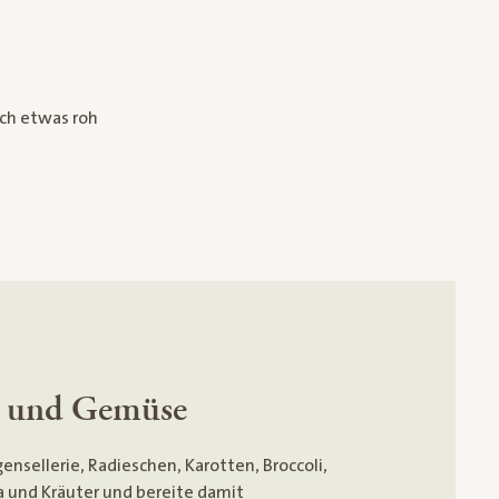
uch etwas roh
t und Gemüse
gensellerie, Radieschen, Karotten, Broccoli,
ika und Kräuter und bereite damit