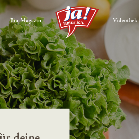
en
Untermenü ausklappen
— Untermenü ausklappen
Bio-Magazin
Videothek
ür deine