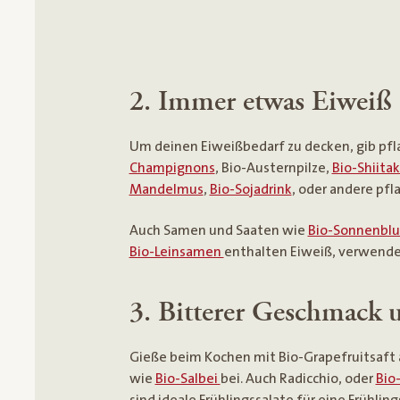
2. Immer etwas Eiweiß
Um deinen Eiweißbedarf zu decken, gib pfl
Champignons
, Bio-Austernpilze,
Bio-Shiitak
Mandelmus
,
Bio-Sojadrink
, oder andere pfla
Auch Samen und Saaten wie
Bio-Sonnenbl
Bio-Leinsamen
enthalten Eiweiß, verwende s
3. Bitterer Geschmack u
Gieße beim Kochen mit Bio-Grapefruitsaft 
wie
Bio-Salbei
bei. Auch Radicchio, oder
Bio
sind ideale Frühlingssalate für eine Frühling