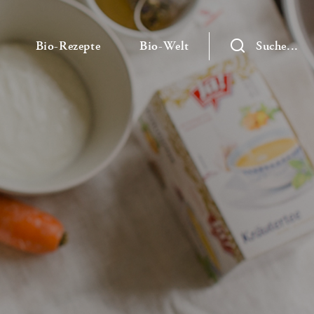
— Untermenü ausklappen
— Untermenü ausklappen
— Untermenü ausklap
Bio-Rezepte
Bio-Welt
Suche...