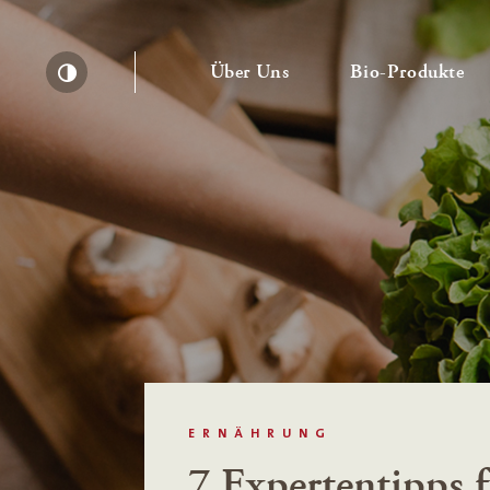
— Untermenü ausklapp
— 
Über Uns
Bio-Produkte
Kontrast erhöhen
ERNÄHRUNG
7 Expertentipps f