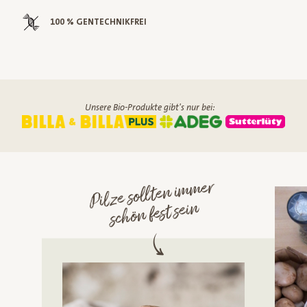
100 % GENTECHNIKFREI
Unsere Bio-Produkte gibt's nur bei:
Pilze sollten i
m
mer
schön fest sein