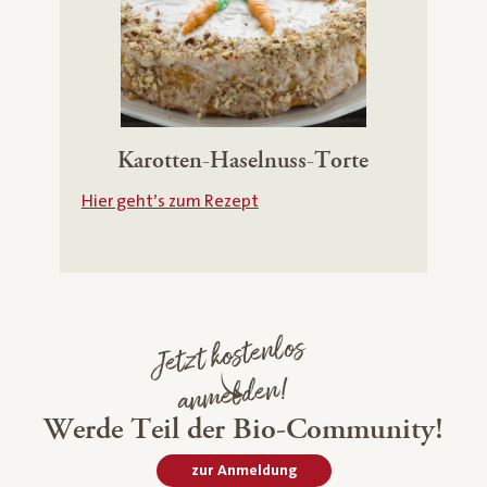
Karotten-Haselnuss-Torte
Hier geht’s zum Rezept
Jetzt kostenlos
an
melden!
Werde Teil der Bio-Community!
zur Anmeldung