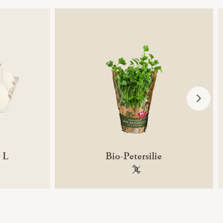
 L
Bio-Petersilie
ntechnikfrei
100 % gentechnikfrei