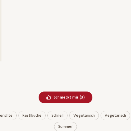
Bereits geliked
Schmeckt mir
(
3
)
erichte
Restlküche
Schnell
Vegetarisch
Vegetarisch
Sommer