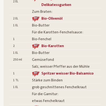
2
EL
Delikatessgurken
Zum Braten:
Bio-Olivenöl
2
EL
Bio-Butter
1
EL
Für die Karotten-Fenchelsauce:
Bio-Fenchel
1
Bio-Karotten
2
Bio-Butter
1
EL
Gemüsefond
250
ml
Salz, weisser Pfeffer aus der Mühle
Spritzer weisser Bio-Balsamico
1
Stärke zum Binden
1
TL
grob geschnittenes Fenchelkraut
1
EL
Für die Garnitur:
etwas Fenchelkraut