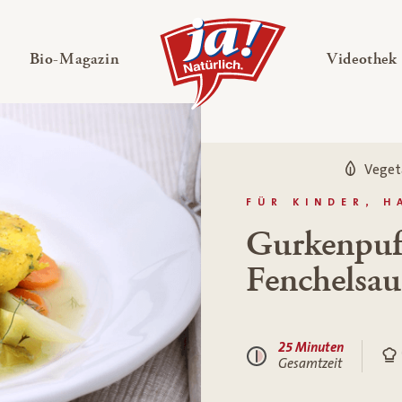
en
Untermenü ausklappen
— Untermenü ausklappen
Bio-Magazin
Videothek
Veget
FÜR KINDER, 
Gurkenpuff
Fenchelsau
25 Minuten
Gesamtzeit