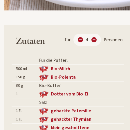
Zutaten
für
4
Personen
Für die Puffer:
Bio-Milch
500
ml
Bio-Polenta
150
g
Bio-Butter
30
g
Dotter vom Bio-Ei
1
Salz
gehackte Petersilie
1
EL
gehackter Thymian
1
EL
klein geschnittene