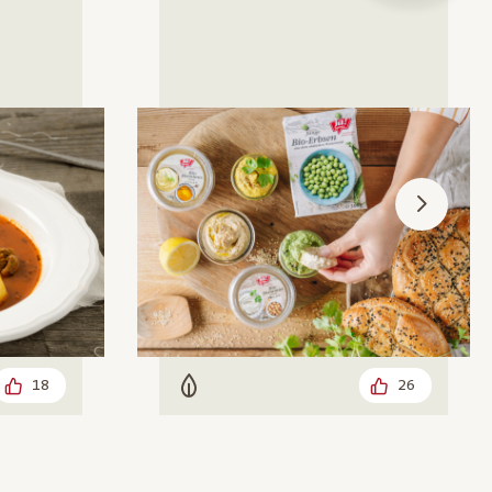
18
26
Vegetarisch