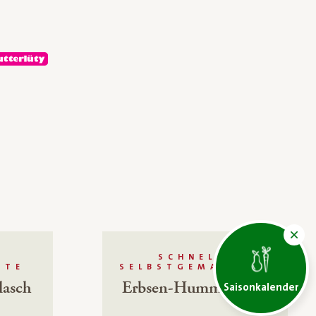
SCHNELL,
HTE
SELBSTGEMACHTES
lasch
Erbsen-Hummus-Dip
Saisonkalender