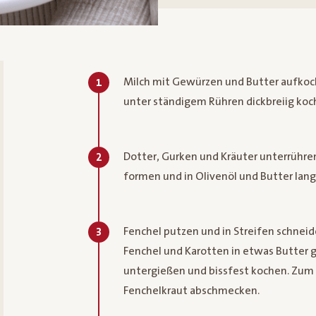
Milch mit Gewürzen und Butter aufkoc
1
unter ständigem Rühren dickbreiig koc
Dotter, Gurken und Kräuter unterrühren
2
formen und in Olivenöl und Butter lan
Fenchel putzen und in Streifen schneid
3
Fenchel und Karotten in etwas Butter
untergießen und bissfest kochen. Zum 
Fenchelkraut abschmecken.