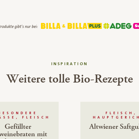
rodukte gibt's nur bei:
INSPIRATION
Weitere tolle Bio-Rezepte
BESONDERE
FLEISCH,
ÄSSE, FLEISCH
HAUPTGERIC
Gefüllter
Altwiener Saftgu
weinebraten mit