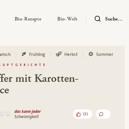
— Untermenü ausklappen
— Untermenü ausklappen
— Untermenü ausklap
Bio-Rezepte
Bio-Welt
Suche...
arisch
Frühling
Herbst
Sommer
HAUPTGERICHTE
er mit Karotten-
ce
das kann jeder
(
3
)
Schwierigkeit