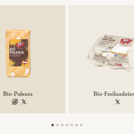
Bio-Polenta
Bio-Freilandeier
glutenfrei
100 % gentechnikfrei
100 % ge