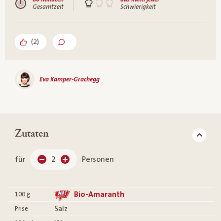
Gesamtzeit
Schwierigkeit
(
2
)
Eva Kamper-Grachegg
Zutaten
für
2
Personen
Bio-Amaranth
100
g
Salz
Prise