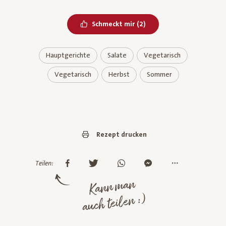
Bereits geliked
Schmeckt mir
(
2
)
Hauptgerichte
Salate
Vegetarisch
Vegetarisch
Herbst
Sommer
Rezept drucken
Teilen:
Kann man
auch teilen :)