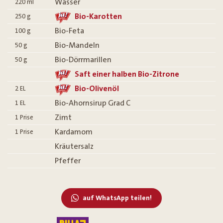
Wasser
220
ml
Bio-Karotten
250
g
Bio-Feta
100
g
Bio-Mandeln
50
g
Bio-Dörrmarillen
50
g
Saft einer halben Bio-Zitrone
Bio-Olivenöl
2
EL
Bio-Ahornsirup Grad C
1
EL
Zimt
1
Prise
Kardamom
1
Prise
Kräutersalz
Pfeffer
auf WhatsApp teilen!