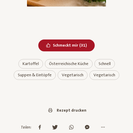
Bereits geliked
Schmeckt mir
(
31
)
Kartoffel
Österreichische Küche
Schnell
Suppen & Eintöpfe
Vegetarisch
Vegetarisch
Rezept drucken
Teilen: