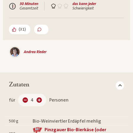
30 Minuten
das kann jeder
Gesamtzeit
Schwierigkeit
(
31
)
Andrea Rieder
Zutaten
für
4
Personen
Bio-Weinviertler Erdäpfel mehlig
500
g
Pinzgauer Bio-Bierkäse (oder