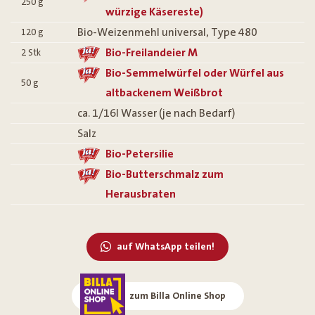
250
g
würzige Käsereste)
Bio-Weizenmehl universal, Type 480
120
g
Bio-Freilandeier M
2
Stk
Bio-Semmelwürfel oder Würfel aus
50
g
altbackenem Weißbrot
ca. 1/16l Wasser (je nach Bedarf)
Salz
Bio-Petersilie
Bio-Butterschmalz zum
Herausbraten
auf WhatsApp teilen!
zum Billa Online Shop