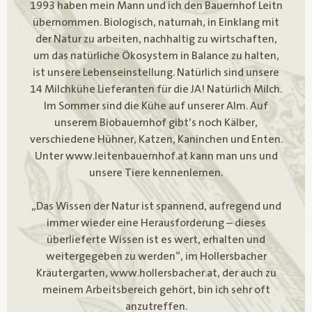
1993 haben mein Mann und ich den Bauernhof Leitn
übernommen. Biologisch, naturnah, in Einklang mit
der Natur zu arbeiten, nachhaltig zu wirtschaften,
um das natürliche Ökosystem in Balance zu halten,
ist unsere Lebenseinstellung. Natürlich sind unsere
14 Milchkühe Lieferanten für die JA! Natürlich Milch.
Im Sommer sind die Kühe auf unserer Alm. Auf
unserem Biobauernhof gibt’s noch Kälber,
verschiedene Hühner, Katzen, Kaninchen und Enten.
Unter www.leitenbauernhof.at kann man uns und
unsere Tiere kennenlernen.
„Das Wissen der Natur ist spannend, aufregend und
immer wieder eine Herausforderung – dieses
überlieferte Wissen ist es wert, erhalten und
weitergegeben zu werden“, im Hollersbacher
Kräutergarten, www.hollersbacher.at, der auch zu
meinem Arbeitsbereich gehört, bin ich sehr oft
anzutreffen.