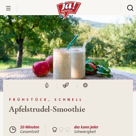
FRÜHSTÜCK, SCHNELL
Apfelstrudel-Smoothie
10 Minuten
das kann jeder
Gesamtzeit
Schwierigkeit