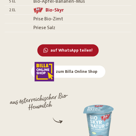
Bio-Apfel-Bananen-Mus
5
EL
Bio-Skyr
2
EL
Prise Bio-Zimt
Priese Salz
auf WhatsApp teilen!
zum Billa Online Shop
aus österreichischer Bio-
Heumilch