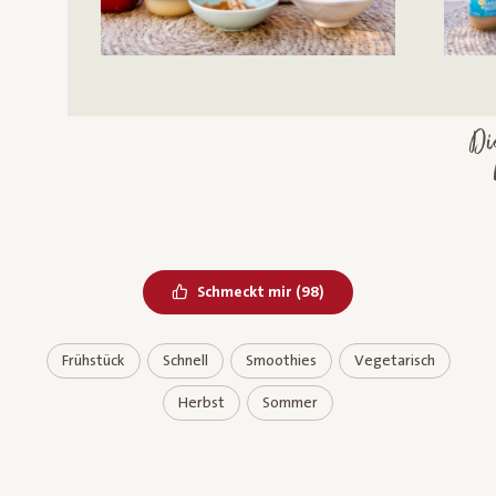
D
M
Bereits geliked
Schmeckt mir
(
98
)
Frühstück
Schnell
Smoothies
Vegetarisch
Herbst
Sommer