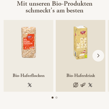
Mit unseren Bio-Produkten
schmeckt's am besten
Bio-Haferflocken
Bio-Haferdrink
100 % gentechnikfrei
100% pflanzlich (laut 
laktosefrei
vegan
100 % gente