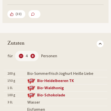
(
33
)
Zutaten
für
4
Personen
Bio-Sommerfrisch Joghurt Heiße Liebe
200
g
Bio-Heidelbeeren TK
150
g
Bio-Waldhonig
1
EL
Bio-Schokolade
100
g
Wasser
3
EL
Eisformen