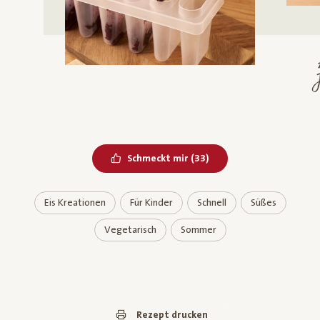
J
Bereits geliked
Schmeckt mir
(
33
)
Eis Kreationen
Für Kinder
Schnell
Süßes
Vegetarisch
Sommer
Rezept drucken