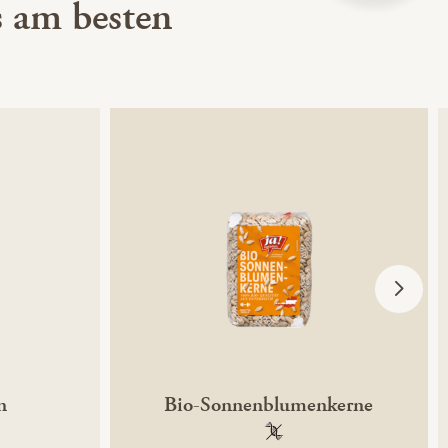
 am besten
n
Bio-Sonnenblumenkerne
ntechnikfrei
100 % gentechnikfrei