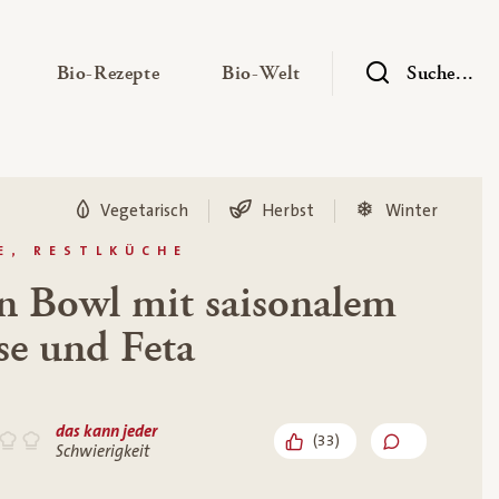
— Untermenü ausklappen
— Untermenü ausklappen
— Untermenü ausklap
Bio-Rezepte
Bio-Welt
Suche...
Vegetarisch
Herbst
Winter
E, RESTLKÜCHE
n Bowl mit saisonalem
e und Feta
das kann jeder
(
33
)
Schwierigkeit