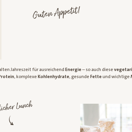
Guten Appetit!
lten Jahreszeit für ausreichend
Energie
– so auch diese
vegetar
Protein
, komplexe
Kohlenhydrate
, gesunde
Fette
und wichtige
licher Lunch