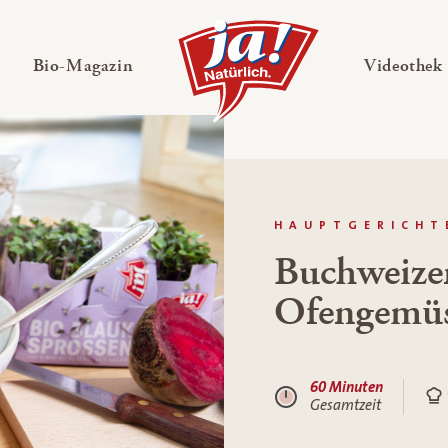
en
Untermenü ausklappen
— Untermenü ausklappen
Bio-Magazin
Videothek
HAUPTGERICHT
Buchweize
Ofengemüs
60 Minuten
Gesamtzeit