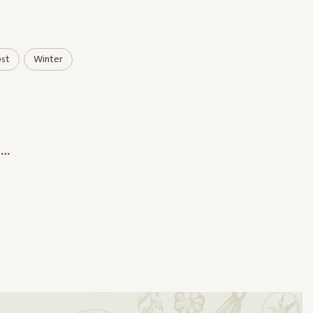
st
Winter