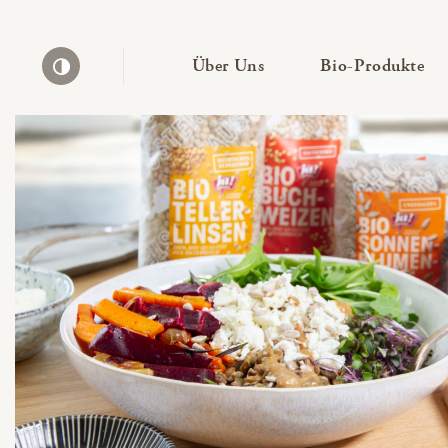
— Untermenü ausklapp
— 
Über Uns
Bio-Produkte
Kontrast erhöhen