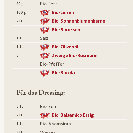
Bio-Feta
80
g
Bio-Linsen
100
g
Bio-Sonnenblumenkerne
2
EL
Bio-Sprossen
Salz
1
TL
Bio-Olivenöl
1
TL
Zweige Bio-Rosmarin
2
Bio-Pfeffer
Bio-Rucola
Für das Dressing:
Bio-Senf
2
TL
Bio-Balsamico Essig
2
EL
Bio-Ahornsirup
1
TL
Wasser
3
EL