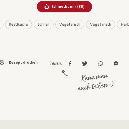
Bereits geliked
Schmeckt mir
(
33
)
Restlküche
Schnell
Vegetarisch
Vegetarisch
Herb
Rezept drucken
Teilen:
Kann man
auch teilen :)