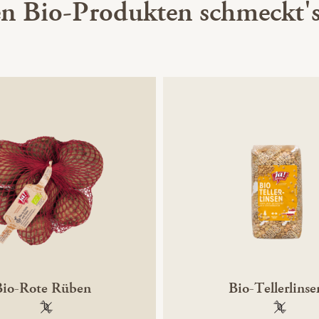
en Bio-Produkten schmeckt's
Bio-Rote Rüben
Bio-Tellerlinse
100 % gentechnikfrei
100 % ge