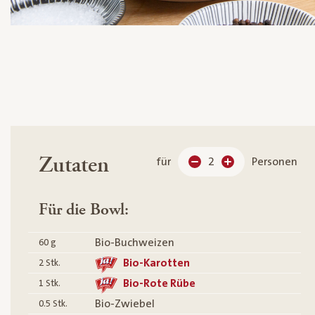
Zutaten
für
2
Personen
Für die Bowl:
Bio-Buchweizen
60
g
Bio-Karotten
2
Stk.
Bio-Rote Rübe
1
Stk.
Bio-Zwiebel
0.5
Stk.