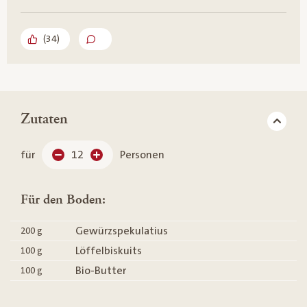
(
34
)
Zutaten
für
12
Personen
Für den Boden:
Gewürzspekulatius
200
g
Löffelbiskuits
100
g
Bio-Butter
100
g