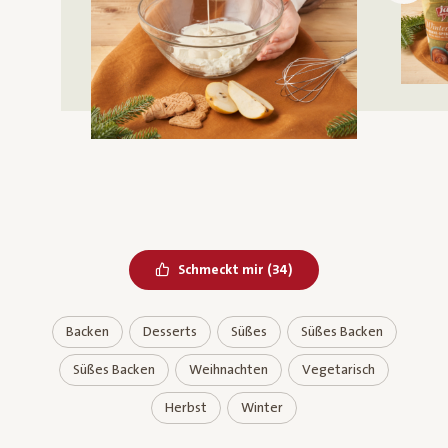
Bereits geliked
Schmeckt mir
(
34
)
Backen
Desserts
Süßes
Süßes Backen
Süßes Backen
Weihnachten
Vegetarisch
Herbst
Winter