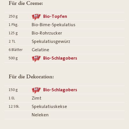
Für die Creme:
Bio-Topfen
250
g
Bio-Birne-Spekulatius
1
Pkg.
Bio-Rohrzucker
125
g
Spekulatiusgewürz
2
TL
Gelatine
6
Blätter
Bio-Schlagobers
500
g
Für die Dekoration:
Bio-Schlagobers
150
g
Zimt
1
EL
Spekulatiuskekse
12
Stk.
Neleken