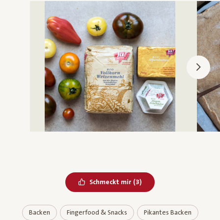
Bereits geliked
Schmeckt mir
(
3
)
Backen
Fingerfood & Snacks
Pikantes Backen