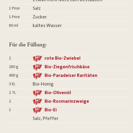
Salz
1
Prise
Zucker
1
Prise
kaltes Wasser
80
ml
Für die Füllung:
rote Bio-Zwiebel
2
Bio-Ziegenfrischkäse
280
g
Bio-Paradeiser Raritäten
400
g
Bio-Honig
3
EL
Bio-Olivenöl
2
TL
Bio-Rosmarinzweige
2
Bio-Ei
1
Salz, Pfeffer