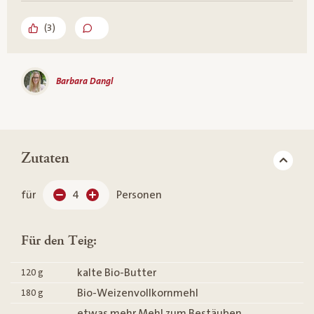
(
3
)
Barbara Dangl
Zutaten
für
4
Personen
Für den Teig:
kalte Bio-Butter
120
g
Bio-Weizenvollkornmehl
180
g
etwas mehr Mehl zum Bestäuben