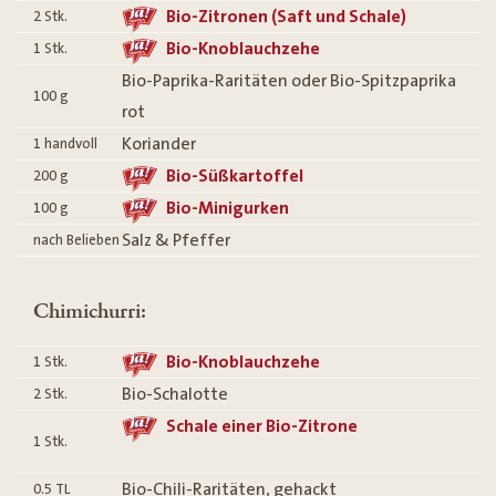
Bio-Zitronen (Saft und Schale)
2
Stk.
Bio-Knoblauchzehe
1
Stk.
Bio-Paprika-Raritäten oder Bio-Spitzpaprika
100
g
rot
Koriander
1
handvoll
Bio-Süßkartoffel
200
g
Bio-Minigurken
100
g
Salz & Pfeffer
nach Belieben
Chimichurri:
Bio-Knoblauchzehe
1
Stk.
Bio-Schalotte
2
Stk.
Schale einer Bio-Zitrone
1
Stk.
Bio-Chili-Raritäten, gehackt
0.5
TL