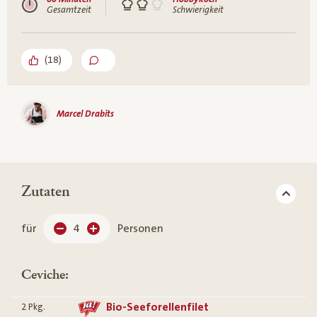
Gesamtzeit
Schwierigkeit
(
18
)
Marcel Drabits
Zutaten
für
4
Personen
Ceviche:
Bio-Seeforellenfilet
2
Pkg.