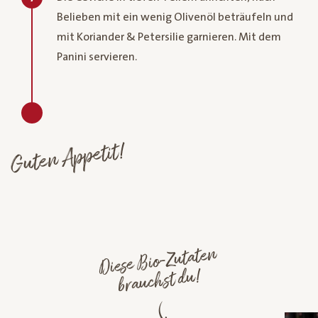
Belieben mit ein wenig Olivenöl beträufeln und
mit Koriander & Petersilie garnieren. Mit dem
Panini servieren.
Guten Appetit!
Diese
Bio-Zutaten
brauchst du!