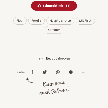
Bereits geliked
Schmeckt mir
(
18
)
Fisch
Forelle
Hauptgerichte
Mit Fisch
Sommer
Rezept drucken
Teilen:
Kann man
auch teilen :)