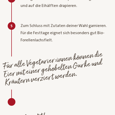
und auf die Eihälften drapieren.
Zum Schluss mit Zutaten deiner Wahl garnieren.
5
Für die Festtage eignet sich besonders gut Bio-
Forellenlachsfielt.
Für alle Vegetarier:innen können die
Eier
mit einer gehobelten
Kräutern verziert
Gurke und
werden.