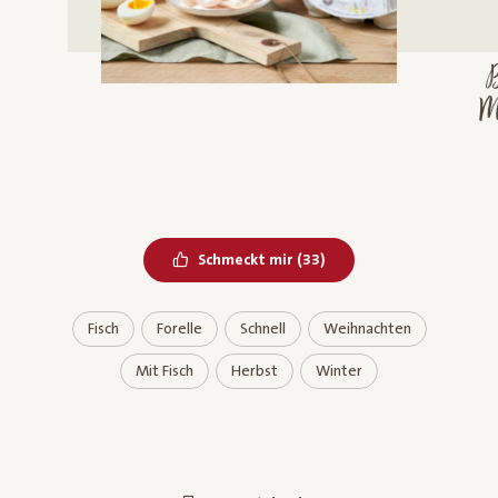
M
Bereits geliked
Schmeckt mir
(
33
)
Fisch
Forelle
Schnell
Weihnachten
Mit Fisch
Herbst
Winter