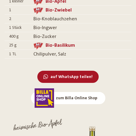
Bio-Apfel
1
kleiner
Bio-Zwiebel
1
Bio-Knoblauchzehen
2
Bio-Ingwer
1
Stück
Bio-Zucker
400
g
Bio-Basilikum
25
g
Chilipulver, Salz
1
TL
auf WhatsApp teilen!
zum Billa Online Shop
heimische Bio-Äpfel