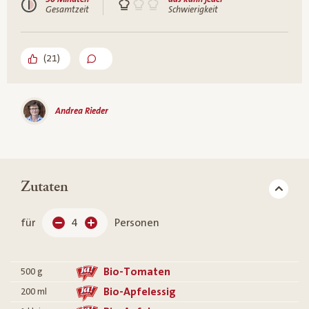
Gesamtzeit
Schwierigkeit
(
21
)
Andrea Rieder
Zutaten
für
4
Personen
Bio-Tomaten
500
g
Bio-Apfelessig
200
ml