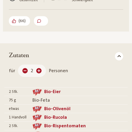
Gesamtzeit
Schwierigkeit
(
66
)
Zutaten
für
2
Personen
Bio-Eier
2
Stk.
Bio-Feta
75
g
Bio-Olivenöl
etwas
Bio-Rucola
1
Handvoll
Bio-Rispentomaten
2
Stk.