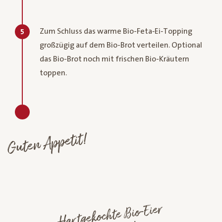
Zum Schluss das warme Bio-Feta‑Ei‑Topping
5
großzügig auf dem Bio-Brot verteilen. Optional
das Bio-Brot noch mit frischen Bio-Kräutern
toppen.
Guten Appetit!
Hartgekochte
Bio-Eier