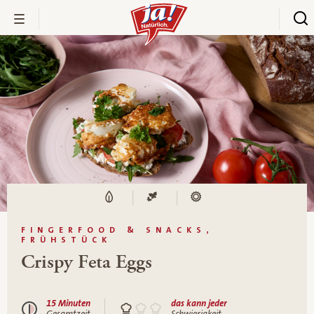
FINGERFOOD & SNACKS,
FRÜHSTÜCK
Crispy Feta Eggs
15 Minuten
das kann jeder