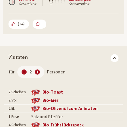
Gesamtzeit
Schwierigkeit
(
14
)
Zutaten
für
2
Personen
Bio-Toast
2
Scheiben
Bio-Eier
2
Stk.
Bio-Olivenöl zum Anbraten
2
EL
Salz und Pfeffer
1
Prise
Bio-Frühstücksspeck
4
Scheiben