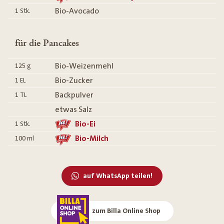
Bio-Avocado
1
Stk.
für die Pancakes
Bio-Weizenmehl
125
g
Bio-Zucker
1
EL
Backpulver
1
TL
etwas Salz
Bio-Ei
1
Stk.
Bio-Milch
100
ml
auf WhatsApp teilen!
zum Billa Online Shop