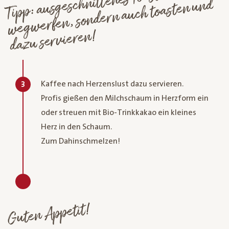
Tipp: ausgeschnittenes Toastbrot nicht
weg
werfen, sondern auch toasten und
dazu servieren!
Kaffee nach Herzenslust dazu servieren.
3
Profis gießen den Milchschaum in Herzform ein
oder streuen mit Bio-Trinkkakao ein kleines
Herz in den Schaum.
Zum Dahinschmelzen!
Guten Appetit!