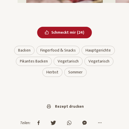
Bereits geliked
Schmeckt mir
(
24
)
Backen
Fingerfood & Snacks
Hauptgerichte
Pikantes Backen
Vegetarisch
Vegetarisch
Herbst
Sommer
Rezept drucken
Teilen: