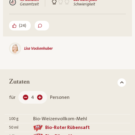
Gesamtzeit
Schwierigkeit
(
24
)
Lisa Vockenhuber
Zutaten
für
4
Personen
Bio-Weizenvollkorn-Mehl
100
g
Bio-Roter Rübensaft
50
ml