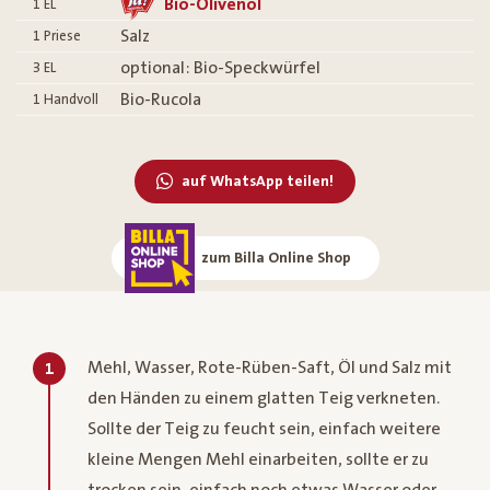
Bio-Olivenöl
1
EL
Salz
1
Priese
optional: Bio-Speckwürfel
3
EL
Bio-Rucola
1 Handvoll
auf WhatsApp teilen!
zum Billa Online Shop
Mehl, Wasser, Rote-Rüben-Saft, Öl und Salz mit
1
den Händen zu einem glatten Teig verkneten.
Sollte der Teig zu feucht sein, einfach weitere
kleine Mengen Mehl einarbeiten, sollte er zu
trocken sein, einfach noch etwas Wasser oder