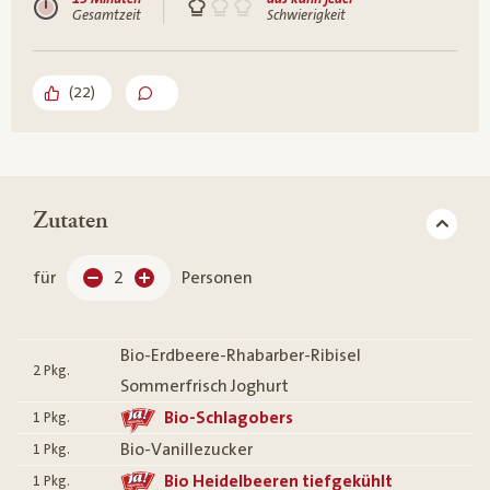
Gesamtzeit
Schwierigkeit
(
22
)
Zutaten
für
2
Personen
Bio-Erdbeere-Rhabarber-Ribisel
2
Pkg.
Sommerfrisch Joghurt
Bio-Schlagobers
1
Pkg.
Bio-Vanillezucker
1
Pkg.
Bio Heidelbeeren tiefgekühlt
1
Pkg.