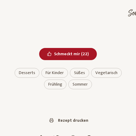
me
Bereits geliked
Schmeckt mir
(
22
)
Desserts
Für Kinder
Süßes
Vegetarisch
Frühling
Sommer
Rezept drucken