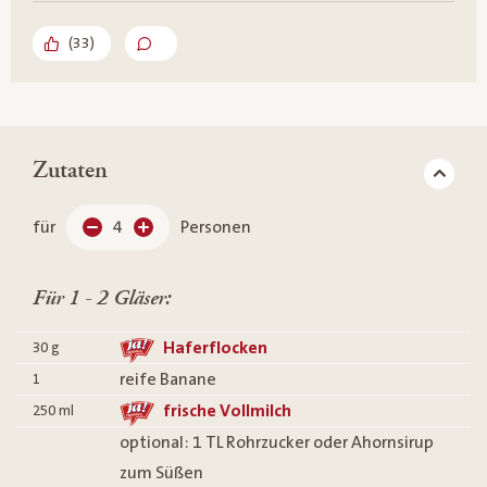
(
33
)
Zutaten
für
4
Personen
Für 1 - 2 Gläser:
Haferflocken
30
g
reife Banane
1
frische Vollmilch
250
ml
optional: 1 TL Rohrzucker oder Ahornsirup
zum Süßen