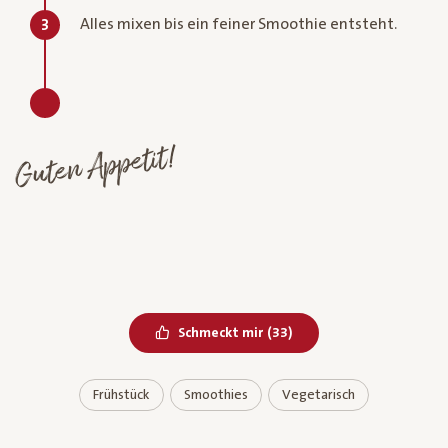
Alles mixen bis ein feiner Smoothie entsteht.
3
Guten Appetit!
Bereits geliked
Schmeckt mir
(
33
)
Frühstück
Smoothies
Vegetarisch