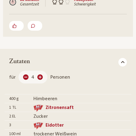
Gesamtzeit
Schwierigkeit
Zutaten
für
4
Personen
Himbeeren
400
g
Zitronensaft
1
TL
Zucker
2
EL
Eidotter
3
trockener Weißwein
100
ml