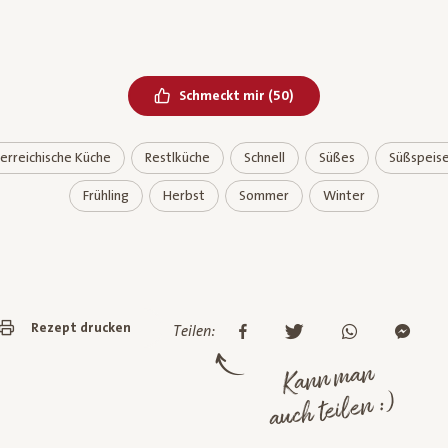
Bereits geliked
Schmeckt mir
(
50
)
erreichische Küche
Restlküche
Schnell
Süßes
Süßspeis
Frühling
Herbst
Sommer
Winter
Rezept drucken
Teilen:
Kann man
auch teilen :)