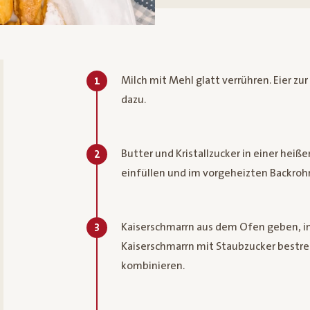
Milch mit Mehl glatt verrühren. Eier zu
1
dazu.
Butter und Kristallzucker in einer hei
2
einfüllen und im vorgeheizten Backrohr
Kaiserschmarrn aus dem Ofen geben, in
3
Kaiserschmarrn mit Staubzucker bestre
kombinieren.