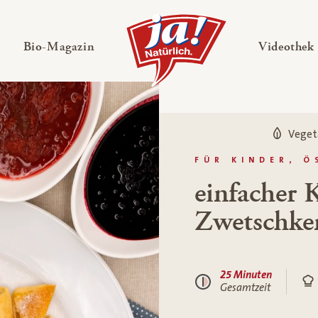
en
Untermenü ausklappen
— Untermenü ausklappen
Bio-Magazin
Videothek
Veget
FÜR KINDER, Ö
einfacher 
Zwetschke
25 Minuten
Gesamtzeit