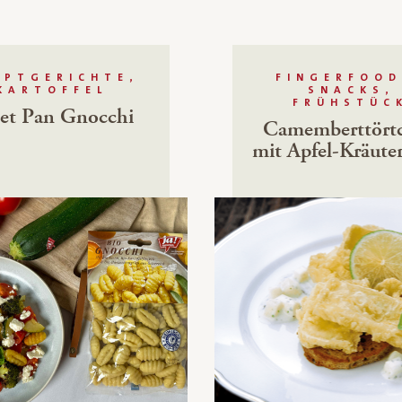
UPTGERICHTE,
FINGERFOOD
KARTOFFEL
SNACKS,
FRÜHSTÜC
et Pan Gnocchi
Camemberttört
mit Apfel-Kräute