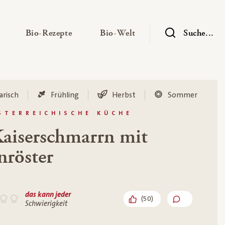
— Untermenü ausklappen
— Untermenü ausklappen
— Untermenü ausklap
Bio-Rezepte
Bio-Welt
Suche...
arisch
Frühling
Herbst
Sommer
STERREICHISCHE KÜCHE
Kaiserschmarrn mit
nröster
das kann jeder
(
50
)
Schwierigkeit