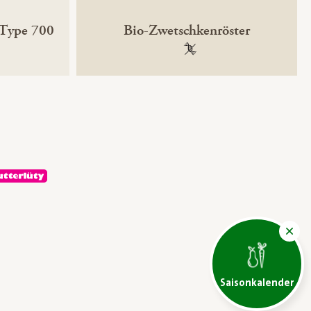
 Type 700
Bio-Zwetschkenröster
ntechnikfrei
100 % gentechnikfrei
Saisonkalender