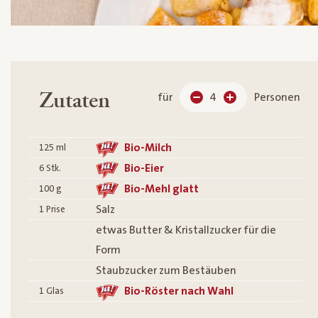
Zutaten
für
4
Personen
Bio-Milch
125
ml
Bio-Eier
6
Stk.
Bio-Mehl glatt
100
g
Salz
1
Prise
etwas Butter & Kristallzucker für die
Form
Staubzucker zum Bestäuben
Bio-Röster nach Wahl
1
Glas