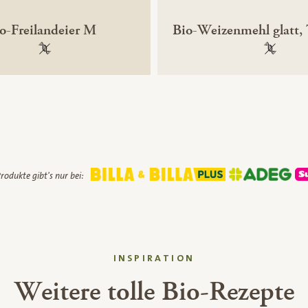
o-Freilandeier M
Bio-Weizenmehl glatt,
100 % gentechnikfrei
100 % ge
rodukte gibt's nur bei:
INSPIRATION
Weitere tolle Bio-Rezepte