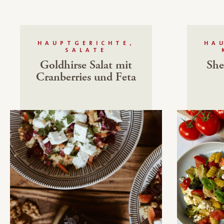
HAUPTGERICHTE,
HA
SALATE
Goldhirse Salat mit
She
Cranberries und Feta