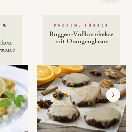
 &
BACKEN, SÜSSES
Roggen-Vollkornkekse
K
mit Orangenglasur
chen
rsauce