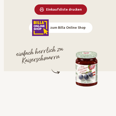
Einkaufsliste drucken
zum Billa Online Shop
einfach herrlich zu
Kaisersch
marrn