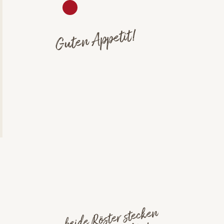
Guten Appetit!
beide Röster stecken