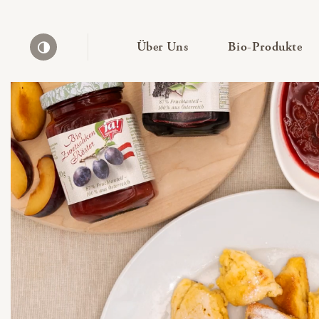
— Untermenü ausklapp
— 
Über Uns
Bio-Produkte
Kontrast erhöhen