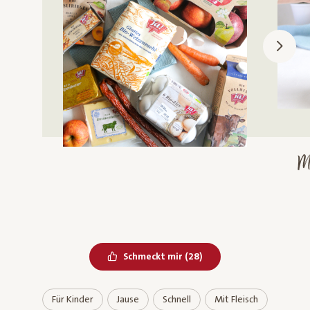
Me
Bereits geliked
Schmeckt mir
(
28
)
Für Kinder
Jause
Schnell
Mit Fleisch