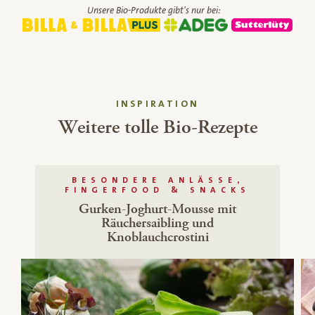
Unsere Bio-Produkte gibt's nur bei:
INSPIRATION
Weitere tolle Bio-Rezepte
BESONDERE ANLÄSSE,
FINGERFOOD & SNACKS
Gurken-Joghurt-Mousse mit
Räuchersaibling und
Knoblauchcrostini