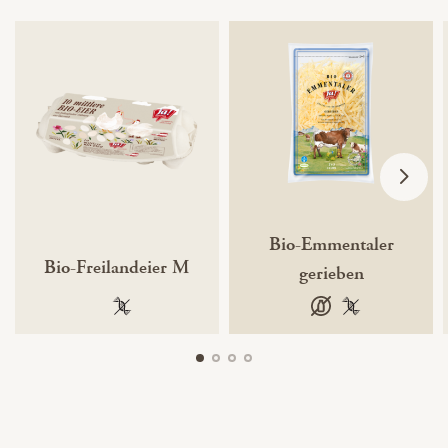
Bio-Emmentaler
Bio-Freilandeier M
gerieben
100 % gentechnikfrei
laktosefrei
100 % gentechn