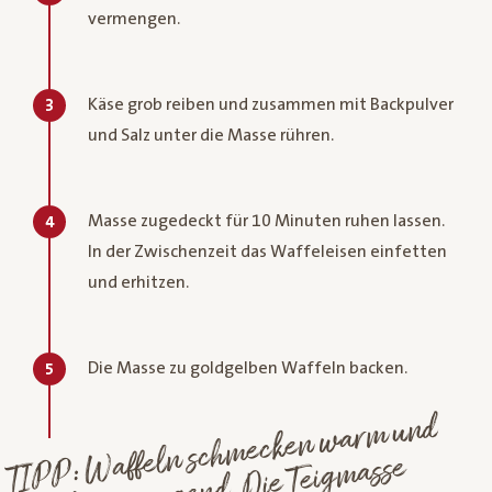
vermengen.
Käse grob reiben und zusammen mit Backpulver
3
und Salz unter die Masse rühren.
Masse zugedeckt für 10 Minuten ruhen lassen.
4
In der Zwischenzeit das Waffeleisen einfetten
und erhitzen.
Die Masse zu goldgelben Waffeln backen.
5
TI
P
P:
Waffeln sch
mecken
war
m und
kalt hervorragend.
Die Teig
Stunden i
aufbe