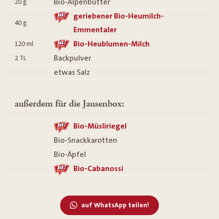
Bio-Alpenbutter
20
g
geriebener Bio-Heumilch-
40
g
Emmentaler
Bio-Heublumen-Milch
120
ml
Backpulver
2
TL
etwas Salz
außerdem für die Jausenbox:
Bio-Müsliriegel
Bio-Snackkarotten
Bio-Äpfel
Bio-Cabanossi
auf WhatsApp teilen!