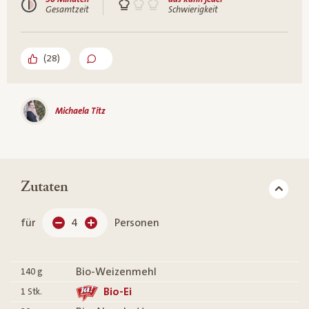
Gesamtzeit
Schwierigkeit
(
28
)
Michaela Titz
Zutaten
für
4
Personen
Bio-Weizenmehl
140
g
Bio-Ei
1
Stk.