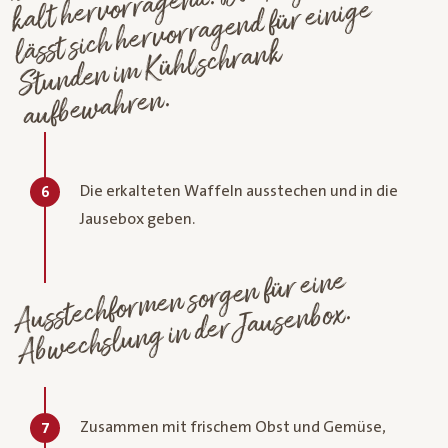
masse
lässt sich hervorragend für einige
m Kühlschrank
wahren.
Die erkalteten Waffeln ausstechen und in die
6
Jausebox geben.
Ausstechfor
men sorgen für eine
Ab
wechslung in der Jausenbox.
Zusammen mit frischem Obst und Gemüse,
7