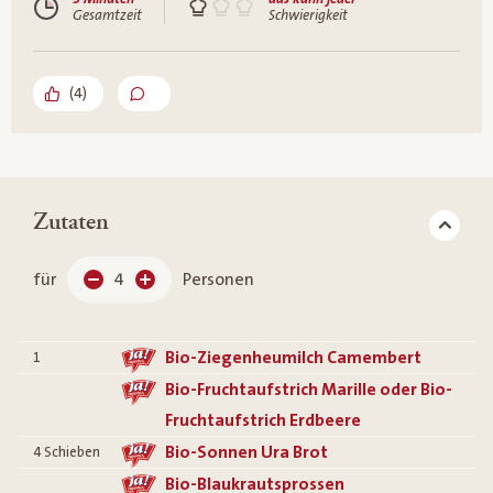
Gesamtzeit
Schwierigkeit
(
4
)
Zutaten
für
4
Personen
Bio-Ziegenheumilch Camembert
1
Bio-Fruchtaufstrich Marille oder Bio-
Fruchtaufstrich Erdbeere
Bio-Sonnen Ura Brot
4 Schieben
Bio-Blaukrautsprossen