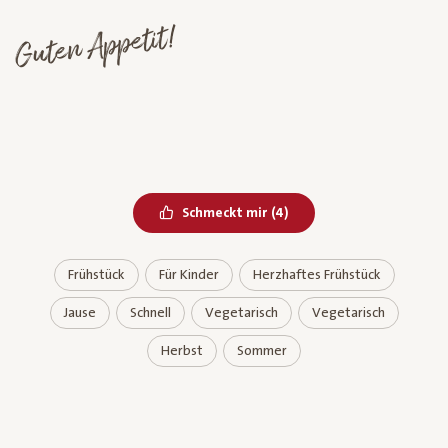
Guten Appetit!
Bereits geliked
Schmeckt mir
(
4
)
Frühstück
Für Kinder
Herzhaftes Frühstück
Jause
Schnell
Vegetarisch
Vegetarisch
Herbst
Sommer