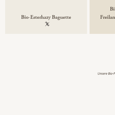
Bi
Bio-Esterhazy Baguette
Freila
100 % gentechnikfrei
Unsere Bio-P