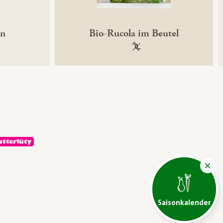
ün
Bio-Rucola im Beutel
ntechnikfrei
100 % gentechnikfrei
Saisonkalender