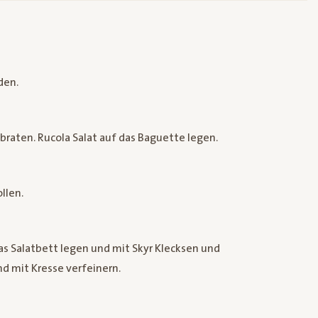
den.
nbraten. Rucola Salat auf das Baguette legen.
llen.
as Salatbett legen und mit Skyr Klecksen und
 mit Kresse verfeinern.