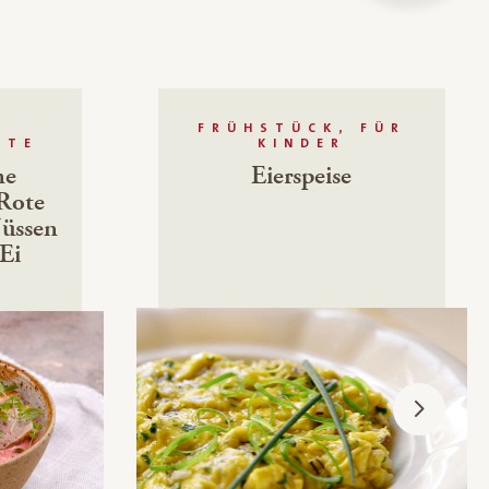
FRÜHSTÜCK, FÜR
HTE
KINDER
ne
Eierspeise
Rote
üssen
Ei