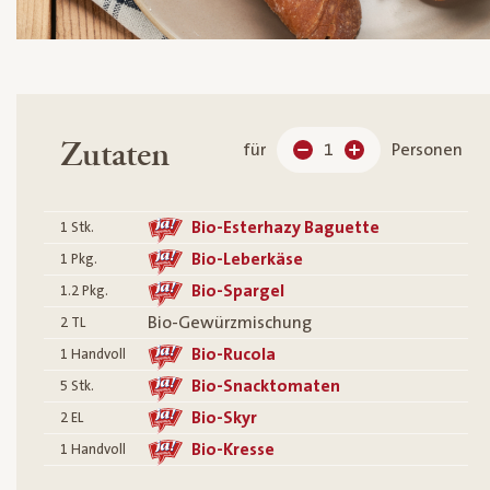
Zutaten
für
1
Personen
Bio-Esterhazy Baguette
1
Stk.
Bio-Leberkäse
1
Pkg.
Bio-Spargel
1.2
Pkg.
Bio-Gewürzmischung
2
TL
Bio-Rucola
1
Handvoll
Bio-Snacktomaten
5
Stk.
Bio-Skyr
2
EL
Bio-Kresse
1
Handvoll