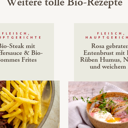
Weitere tolle Bio-Rezepte
FLEISCH,
FLEISCH,
UPTGERICHTE
HAUPTGERIC
Bio-Steak mit
Rosa gebrate
ffersauce & Bio-
Entenbrust mit 
ommes Frites
Rüben Humus, N
und weichem 