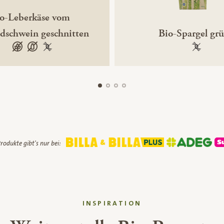
o-Leberkäse vom
ndschwein geschnitten
Bio-Spargel gr
glutenfrei
laktosefrei
100 % gentechnikfrei
100 % ge
rodukte gibt's nur bei:
INSPIRATION