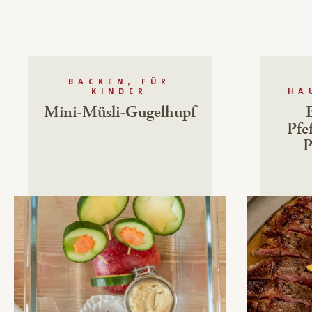
BACKEN, FÜR
KINDER
HA
Mini-Müsli-Gugelhupf
Pfe
P