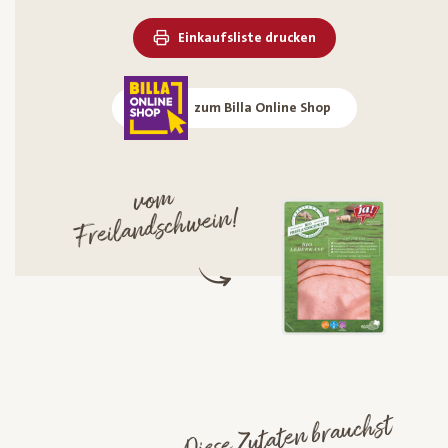
Einkaufsliste drucken
zum Billa Online Shop
vo
m
Freilandschwein!
Diese Zutaten brauchst