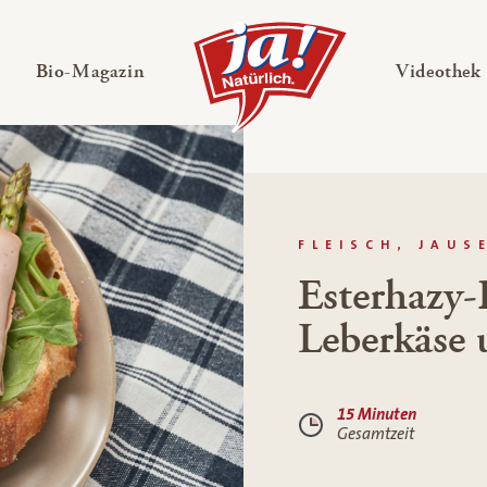
en
Untermenü ausklappen
— Untermenü ausklappen
Bio-Magazin
Videothek
FLEISCH, JAUS
Esterhazy-
Leberkäse 
15 Minuten
Gesamtzeit