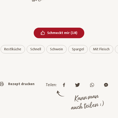
Bereits geliked
Schmeckt mir
(
18
)
Restlküche
Schnell
Schwein
Spargel
Mit Fleisch
Rezept drucken
Teilen:
Kann man
auch teilen :)