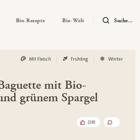
— Untermenü ausklappen
— Untermenü ausklappen
— Untermenü ausklap
Bio-Rezepte
Bio-Welt
Suche...
Mit Fleisch
Frühling
Winter
E
Baguette mit Bio-
und grünem Spargel
(
18
)