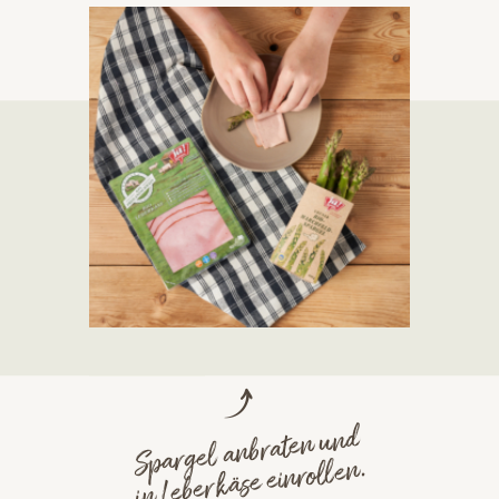
Spargel anbraten und
in Leberkäse einrollen.