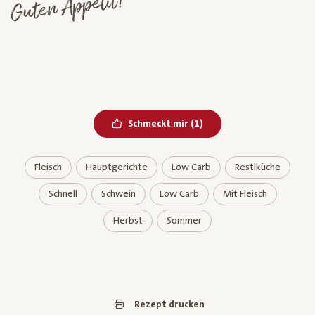
Guten Appetit!
Bereits geliked
Schmeckt mir
(
1
)
Fleisch
Hauptgerichte
Low Carb
Restlküche
Schnell
Schwein
Low Carb
Mit Fleisch
Herbst
Sommer
Rezept drucken